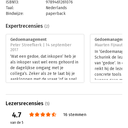
ISBN13:
9789461261076
Taal:
Nederlands
Bindwijze:
paperback
Aantal pagina's:
160
Uitgever:
Uitgeverij Haystack
Expertrecensies
(2)
Druk:
1
Verschijningsdatum:
19-12-2018
Gedoemanagement
Gedoemanageme
Peter Streefkerk | 14 september
Maarten Fijnaut | 
Hoofdrubriek:
Algemeen management
2017
In ‘Gedoemanagem
‘Wat een gedoe, dat inkopen’ heb je
Schurink de lezer
als inkoper vast wel eens gehoord in
van ‘gedoe’. In di
de dagelijkse omgang met je
reikt hij de lezer
collega’s. Zeker als ze te laat bij je
concrete tools aa
aankloppen met de vraag ‘of je snel
kunnen gaan met
iets namens hun wilt inkopen’.
Schurink maakt op
Intuïtief schieten veel inkopers
duidelijk hoe ons
waarschijnlijk in de verdediging of
wij door de manier
zetten vol in op de aanval. Niet echt
Lezersrecensies
brein gebruiken, 
(5)
productief, integendeel vaak eerder
zorgen.
4.7
contraproductief. Hoe je in dit soort
16 stemmen
Lees verder
situaties beter kunt reageren, lees je
van de 5
in het boek ‘Gedoemanagement’ van