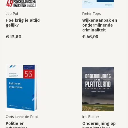
10. Gedoe gaat niet weg zolang er mensen zijn
11. Waarom is het eigenlijk jóuw gedoe?
Leo Pot
Pieter Tops
12. Het geprogrammeerde brein en hoe de roze olifant ontstaat
Hoe krijg je altijd
Wijkenaanpak en
13. De oermens in ons loopt nog steeds op de savanne in Afrika
gelijk?
ondermijnende
14. Sociale bedreiging is de nieuwe levensbedreiging
criminaliteit
15. En nu aan de slag
€ 12,50
€ 46,95
16. De sluwheid van gedoe
17. Groepsgedoe
18. Een nieuwe (r)evolutie
Dankwoord
Christianne de Poot
Iris Blatter
Politie en
Ondermijning op