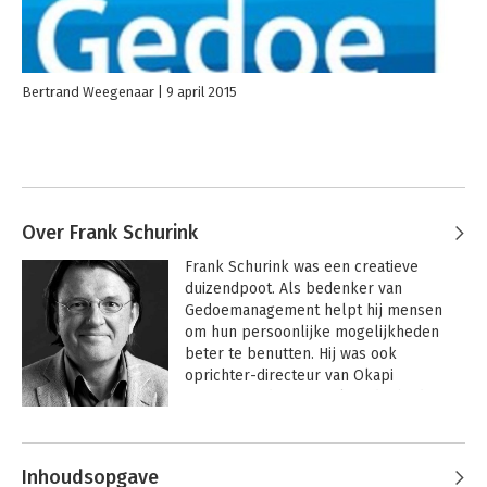
Bertrand Weegenaar
9 april 2015
Over Frank Schurink
Frank Schurink was een creatieve 
duizendpoot. Als bedenker van 
Gedoemanagement helpt hij mensen 
om hun persoonlijke mogelijkheden 
beter te benutten. Hij was ook 
oprichter-directeur van Okapi 
Corporate Identity Atelier, dat bedrijven 
helpt bij het ontwikkelen van passende 
Andere boeken door Frank
identiteiten die energie geven en gedoe 
Schurink
minimaliseren.

Inhoudsopgave