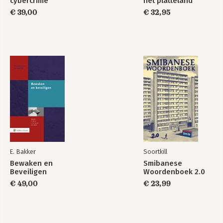
cybercrime
het platteland
€ 39,00
€ 32,95
E. Bakker
Soortkill
Bewaken en
Smibanese
Beveiligen
Woordenboek 2.0
€ 49,00
€ 23,99