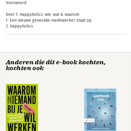
Voorwoord
Deel 1: Happyholics: wie, wat & waarom
1. Een nieuwe generatie medewerker staat op
2. Happyholics
3. Het is mooi geweest
4. De gelukkige organisatie
Deel 2: De gelukkige organisatie
5. Persoonlijk contact
Anderen die dit e-book kochten,
6. Waardering
kochten ook
7. Vrijheid
8. Zingeving
9. Persoonlijke ontwikkeling
Noten