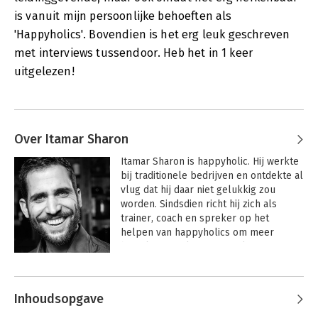
is vanuit mijn persoonlijke behoeften als
'Happyholics'. Bovendien is het erg leuk geschreven
met interviews tussendoor. Heb het in 1 keer
uitgelezen!
Over Itamar Sharon
Itamar Sharon is happyholic. Hij werkte 
bij traditionele bedrijven en ontdekte al 
vlug dat hij daar niet gelukkig zou 
worden. Sindsdien richt hij zich als 
trainer, coach en spreker op het 
helpen van happyholics om meer 
bezieling en plezier te realiseren in 
hun werk. Zijn missie? Een leuker 
werkend leven voor iedereen.
Inhoudsopgave