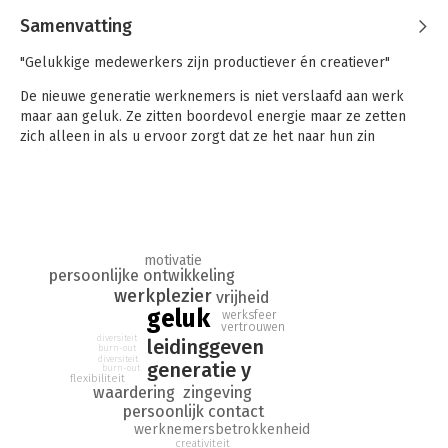
Samenvatting
"Gelukkige medewerkers zijn productiever én creatiever"
De nieuwe generatie werknemers is niet verslaafd aan werk
maar aan geluk. Ze zitten boordevol energie maar ze zetten
zich alleen in als u ervoor zorgt dat ze het naar hun zin
hebben.
Vergeet die bonus en die blinkende leaseauto. Generatie Y
vindt een prettige werksfeer veel belangrijker. De mensen die
u vandaag uitnodigt voor een sollicitatiegesprek zijn morgen
vertrokken als u niet investeert in hun dagelijks geluk.
motivatie
persoonlijke ontwikkeling
'Happyholics' laat de stem horen van een nieuwe generatie.
werkplezier
vrijheid
Lees wat jonge medewerkers van u verwachten en hoe u in een
geluk
werksfeer
vergrijzende samenleving van hen kunt profiteren.
vertrouwen
diversiteit
leidinggeven
Happyholics zijn goud waard.
burn-out
diversiteit
generatie y
burn-out
Itamar Sharon (29) is zelf ook een happyholic. Hij werkte bij
flexibiliteit
zingeving
waardering
traditionele bedrijven en ontdekte al vlug dat hij daar niet
persoonlijk contact
gelukkig zou worden. Sindsdien richt hij zich op het helpen van
werknemersbetrokkenheid
bedrijven en leidinggevenden die willen inspelen op de
creativiteit