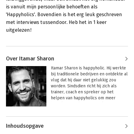
is vanuit mijn persoonlijke behoeften als
'Happyholics'. Bovendien is het erg leuk geschreven
met interviews tussendoor. Heb het in 1 keer
uitgelezen!
Over Itamar Sharon
Itamar Sharon is happyholic. Hij werkte 
bij traditionele bedrijven en ontdekte al 
vlug dat hij daar niet gelukkig zou 
worden. Sindsdien richt hij zich als 
trainer, coach en spreker op het 
helpen van happyholics om meer 
bezieling en plezier te realiseren in 
hun werk. Zijn missie? Een leuker 
werkend leven voor iedereen.
Inhoudsopgave