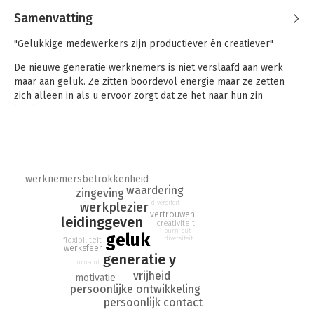
Samenvatting
"Gelukkige medewerkers zijn productiever én creatiever"
De nieuwe generatie werknemers is niet verslaafd aan werk
maar aan geluk. Ze zitten boordevol energie maar ze zetten
zich alleen in als u ervoor zorgt dat ze het naar hun zin
hebben.
Vergeet die bonus en die blinkende leaseauto. Generatie Y
vindt een prettige werksfeer veel belangrijker. De mensen die
u vandaag uitnodigt voor een sollicitatiegesprek zijn morgen
vertrokken als u niet investeert in hun dagelijks geluk.
werknemersbetrokkenheid
waardering
zingeving
'Happyholics' laat de stem horen van een nieuwe generatie.
diversiteit
werkplezier
Lees wat jonge medewerkers van u verwachten en hoe u in een
vertrouwen
leidinggeven
creativiteit
vergrijzende samenleving van hen kunt profiteren.
burn-out
geluk
diversiteit
flexibiliteit
Happyholics zijn goud waard.
werksfeer
generatie y
burn-out
Itamar Sharon (29) is zelf ook een happyholic. Hij werkte bij
vrijheid
motivatie
traditionele bedrijven en ontdekte al vlug dat hij daar niet
persoonlijke ontwikkeling
gelukkig zou worden. Sindsdien richt hij zich op het helpen van
persoonlijk contact
bedrijven en leidinggevenden die willen inspelen op de