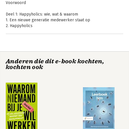
Voorwoord
Deel 1: Happyholics: wie, wat & waarom
1. Een nieuwe generatie medewerker staat op
2. Happyholics
3. Het is mooi geweest
4. De gelukkige organisatie
Deel 2: De gelukkige organisatie
5. Persoonlijk contact
Anderen die dit e-book kochten,
6. Waardering
kochten ook
7. Vrijheid
8. Zingeving
9. Persoonlijke ontwikkeling
Noten