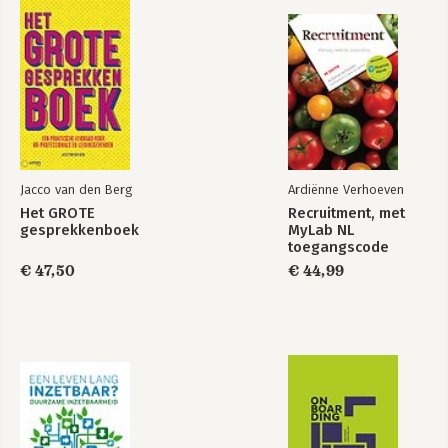
Bekijk alle boeken
Verder lezen? 292
Enorm bedankt! 296
Over de auteurs 298
Bronnenlijst 300
Trefwoordenregister 309
Jacco van den Berg
Ardiënne Verhoeven
Het GROTE
Recruitment, met
gesprekkenboek
MyLab NL
toegangscode
€ 47,50
€ 44,99