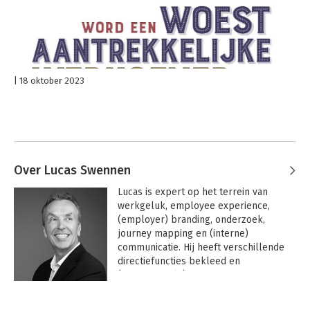
18 oktober 2023
Over Lucas Swennen
Lucas is expert op het terrein van 
werkgeluk, employee experience, 
(employer) branding, onderzoek, 
journey mapping en (interne) 
communicatie. Hij heeft verschillende 
directiefuncties bekleed en 
(internationale) organisaties 
geadviseerd over marketing, 
Andere boeken door Lucas
medewerkerstevredenheid en 