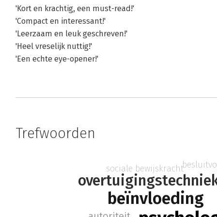
'Kort en krachtig, een must-read!'
'Compact en interessant!'
'Leerzaam en leuk geschreven!'
'Heel vreselijk nuttig!'
'Een echte eye-opener!'
Trefwoorden
besluitv
sociale bewijskracht
overtuigingstechnie
beïnvloeding
autoriteit