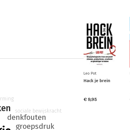
Leo Pot
Hack je brein
orming
€ 9,95
ken
sociale bewijskracht
denkfouten
groepsdruk