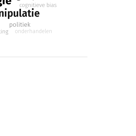
gie
cognitieve bias
ipulatie
politiek
onderhandelen
ting