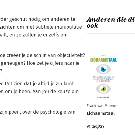
Anderen die di
rder geschut nodig om anderen te
ook
nzichten om met subtiele manipulatie
lt, en ze zullen je er zelfs om
 creëer je de schijn van objectiviteit?
eheugen? Hoe zet je cijfers naar je
?
Pot zien dat je altijd je zin kunt
sen om je heen. Aan jou de keuze om
Frank van Marwijk
zijn poen, over de psychologie van
Lichaamstaal
€ 26,50