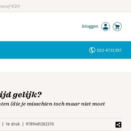
 vanaf €20
Inloggen
010-4731397
Personen
Trefwoorden
ijd gelijk?
ten (die je misschien toch maar niet moet
1e druk
9789461262370