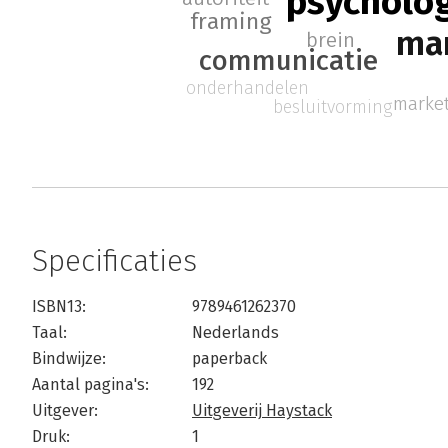
psycholo
framing
man
brein
communicatie
onderhandelen
marke
besluitvorming
Specificaties
ISBN13:
9789461262370
Taal:
Nederlands
Bindwijze:
paperback
Aantal pagina's:
192
Uitgever:
Uitgeverij Haystack
Druk:
1