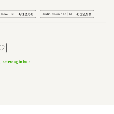
€ 12,50
€ 12,99
E-book | NL
Audio-download | NL
, zaterdag in huis