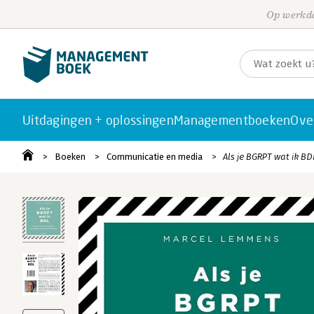
Op werkda
Uitdagingen + oplossingen
Managementboeken
Ove
Boeken
Communicatie en media
Als je BGRPT wat ik BD