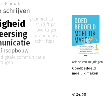
eldspraak
k schrijven
grammatica
igheid
schrijftips
overtuigen
eersing
grammatica
unicatie
schrijftips
zinsopbouw
digitale communicatie
rtuigen
Ariane van Heijningen
Goedbedoeld
moeilijk maken
€ 24,50