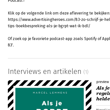
Podcast’!
Klik op de volgende link om deze aflevering te bekijken
https://www.advertisingheroes.com/83-zo-schrijf-je-h
tips-boekbespreking-als-je-bgrpt-wat-ik-bdl/
Of zoek op je favoriete podcast-app zoals Spotify of Ap
83'.
Interviews en artikelen
(1)
preview
Als j
regel
helde
Marcel L