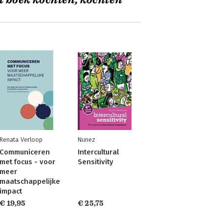
t boek kochten, kochten
Renata Verloop
Nunez
Communiceren
Intercultural
met focus - voor
Sensitivity
meer
maatschappelijke
impact
€ 19,95
€ 25,75