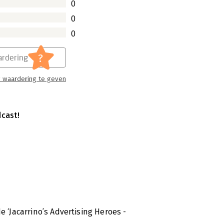
0
0
0
?
rdering
 waardering te geven
cast!
e ‘Jacarrino’s Advertising Heroes -