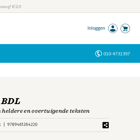
 vanaf €20
Inloggen
010-4731397
Personen
Trefwoorden
k BDL
n heldere en overtuigende teksten
k
9789461264220