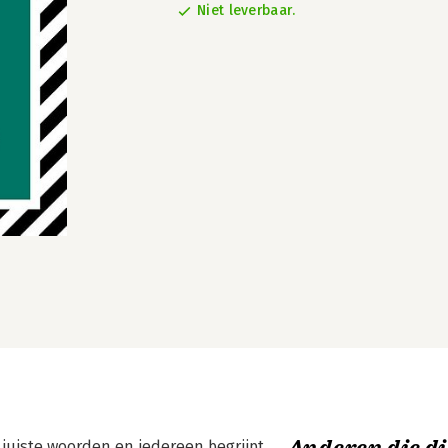
Niet leverbaar.
 juiste woorden en iedereen begrijpt