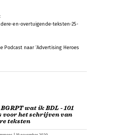
:
eldere-en-overtuigende-teksten-25-
ple Podcast naar ‘Advertising Heroes
e BGRPT wat ik BDL - 101
s voor het schrijven van
re teksten
emmens
19 november 2020