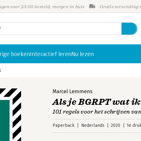
gen voor 23:00 besteld, morgen in huis
Gratis verzending
rige boeken
Interactief leren
Nu lezen
L
Marcel Lemmens
Als je BGRPT wat i
101 regels voor het schrijven va
Paperback
Nederlands
2020
1e dru