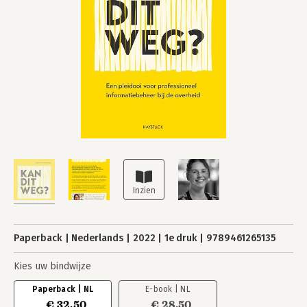
Paperback
Nederlands
2022
1e druk
9789461265135
Kies uw bindwijze
Paperback | NL
E-book | NL
€ 32,50
€ 28,50