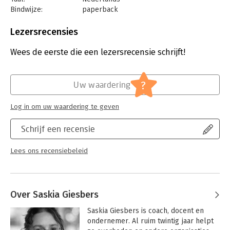
Bindwijze:
paperback
Aantal pagina's:
256
Uitgever:
Uitgeverij Haystack
Lezersrecensies
Druk:
1
Verschijningsdatum:
15-9-2022
Wees de eerste die een lezersrecensie schrijft!
Hoofdrubriek:
IT-management / ICT
,
Non-profit
?
Uw waardering
Log in om uw waardering te geven
Schrijf een recensie
Lees ons recensiebeleid
Over Saskia Giesbers
Saskia Giesbers is coach, docent en 
ondernemer. Al ruim twintig jaar helpt 