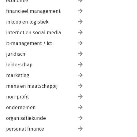
Dankwoord
economie
Als je meer wilt lezen
financieel management
inkoop en logistiek
internet en social media
it-management / ict
juridisch
leiderschap
marketing
mens en maatschappij
non-profit
ondernemen
organisatiekunde
personal finance