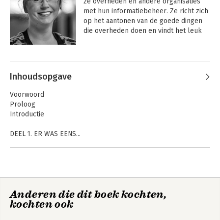
ze overheden en andere organisaties 
met hun informatiebeheer. Ze richt zich 
op het aantonen van de goede dingen 
die overheden doen en vindt het leuk 
om mensen enthousiast te maken voor 
het vak van informatieprofessional.
Andere boeken door Saskia
Giesbers
Inhoudsopgave
Voorwoord
Proloog
Introductie
DEEL 1. ER WAS EENS...
Als morgen een eeuw oud lijkt te zijn...
Keurig aangeleverd
We gaan verhuizen en nemen mee...
Vermist archief
Verbouwing van het archief
Anderen die dit boek kochten,
Kijk, dit is een archief...
Kan dit weg?
kochten ook
Komen we ooit 'bij'?
Een lek dichten