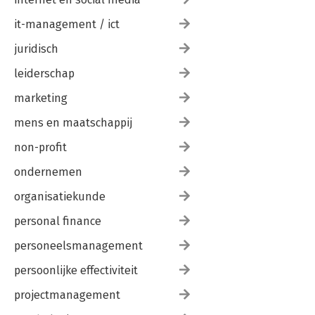
De tête-à-tête
Het relativiteitsprincipe
it-management / ict
De verliesaversie
juridisch
Uitdeuken
De Zwitserlandtactiek
leiderschap
Het tijdseffect
marketing
HOOFDSTUK 7: DE AFRONDING
Bloed, zweet en tranen
mens en maatschappij
De slag der verdieping
non-profit
De valkuil van het valse dilemma
Gainframing
ondernemen
Het overmoedigheidseffect
Het contrastprincipe
organisatiekunde
Gebruikte literatuur
personal finance
personeelsmanagement
persoonlijke effectiviteit
projectmanagement