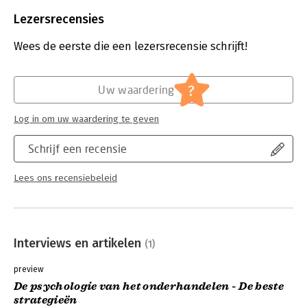
Beveiliging:
watermerk
Bestandsformaat:
epub
Lezersrecensies
Aantal pagina's:
148
Uitgever:
Uitgeverij Haystack
Wees de eerste die een lezersrecensie schrijft!
Druk:
1
Verschijningsdatum:
23-11-2024
?
Uw waardering
Hoofdrubriek:
Persoonlijke effectiviteit
Log in om uw waardering te geven
Schrijf een recensie
Lees ons recensiebeleid
Interviews en artikelen
(1)
preview
De psychologie van het onderhandelen - De beste
strategieën