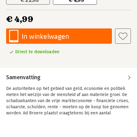
€ 22,95
€ 4,99
€ 4,99
In winkelwagen
Direct te downloaden
Samenvatting
De autoriteiten op het gebied van geld, economie en politiek
meten het welzijn van de mensheid af aan materiele groei. De
schaduwkanten van de vrije markteconomie - financiële crises,
schaarste, schulden, rente - moeten op de koop toe genomen
worden. Ad Broere plaatst vraagtekens bij een aantal
populaire economische dogma's en maakt in dit boek duidelijk
dat het echt anders kan. Maar dit vraagt wel om een geheel
andere manier van denken over geld en economie.