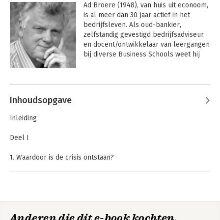
Ad Broere (1948), van huis uit econoom, 
is al meer dan 30 jaar actief in het 
bedrijfsleven. Als oud-bankier, 
zelfstandig gevestigd bedrijfsadviseur 
en docent/ontwikkelaar van leergangen 
bij diverse Business Schools weet hij 
als geen ander zijn licht te laten 
schijnen op de sterke en zwakke 
Andere boeken door Ad Broere
plekken in de economie.
Inhoudsopgave
Inleiding
Deel I
1. Waardoor is de crisis ontstaan?
2. Hoe zit het economische systeem in elkaar?
3. Hoe werkt het geldsysteem
4. De Federal Reserve en de dollar
5. De nieuwe Wereld Centrale Bank
6. De G20 en de SDR
Een menselijke
Anderen die dit e-book kochten,
7. Hoe werkt het geldsysteem in op het economische systeem?
economie