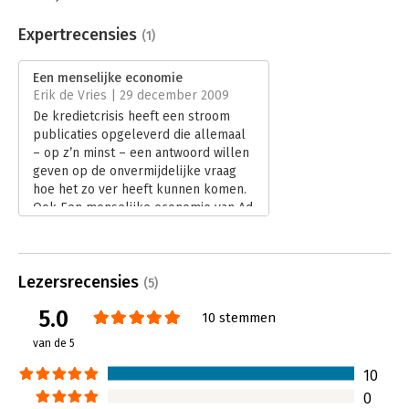
Beveiliging:
watermerk
Bestandsformaat:
epub
Expertrecensies
(1)
Aantal pagina's:
298
Uitgever:
Uitgeverij Aspekt
Een menselijke economie
Druk:
1
Erik de Vries | 29 december 2009
Verschijningsdatum:
12-8-2016
De kredietcrisis heeft een stroom
publicaties opgeleverd die allemaal
Hoofdrubriek:
Economie
– op z’n minst – een antwoord willen
geven op de onvermijdelijke vraag
hoe het zo ver heeft kunnen komen.
Ook Een menselijke economie van Ad
Broere raakt aan deze vraag. De
banken hebben het gedaan, is
kortweg de uitkomst, ook bij Broere.
Lezersrecensies
Maar hij blijft niet oeverloos
(5)
terugblikken op de rampspoed die
5.0
10 stemmen
ons reeds is overkomen. Broere is
geïnteresseerd in het vinden van een
van de 5
oplossing: een structurele, wel te
verstaan.
10
Lees verder
0