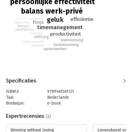
persoonlijke effectiviteit
balans werk-privé
geluk
efficiëntie
netwerken
creativiteit
focus
begrenzing
timemanagement
startups
mindfulness
productiviteit
meditatie
zelfzorg
teamvorming
doelgerichtheid
besluitvorming
delegeren
samenwerken
Specificaties
ISBN13:
9789461561121
Taal:
Nederlands
Bindwijze:
e-book
Beveiliging:
watermerk
Bestandsformaat:
epub
Expertrecensies
(2)
Aantal pagina's:
259
Uitgever:
Bertram + de Leeuw Uitgevers BV
Winning without losing
Levenskunst voor