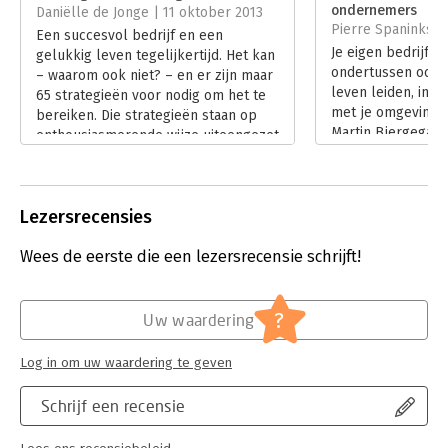
Druk:
1
ondernemers
Daniëlle de Jonge | 11 oktober 2013
Verschijningsdatum:
21-2-2013
Pierre Spaninks | 
Een succesvol bedrijf en een
Je eigen bedrijf 
gelukkig leven tegelijkertijd. Het kan
Hoofdrubriek:
Algemeen management
ondertussen ook 
– waarom ook niet? – en er zijn maar
leven leiden, in b
65 strategieën voor nodig om het te
met je omgeving. 
bereiken. Die strategieën staan op
Martin Bjergegaar
enthousiasmerende wijze uiteengezet
schreven er een b
in het boek 'Winning without Losing'
aansprekende tite
van Bjergegaard en Milne.
losing.
Lees verder
Lees verder
Lezersrecensies
Wees de eerste die een lezersrecensie schrijft!
?
Uw waardering
Log in om uw waardering te geven
Schrijf een recensie