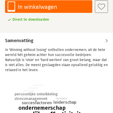
In winkelwagen
Direct te downloaden
Samenvatting
In 'Winning without losing' onthullen ondernemers uit de hele
wereld hét geheim achter hun succesvolle bedrijven.
Natuurlijk is 'visie' en 'hard werken' van groot belang, maar dat
is niet alles. De meest geslaagden staan opvallend gelukkig en
relaxed in het leven.
Die balans tussen maatschappelijk succes en een gelukkig
privéleven is de sleutel voor het ideale leven. Een leven dat
positiviteit
ons financiële vrijheid, mentale en fysieke gezondheid én
creativiteit
positiviteit
controle over ons bestaan biedt.
persoonlijke ontwikkeling
stressmanagement
innovatie
leiderschap
'Nice job! Groot denken over onze toekomst in een moderne
succesfactoren
ondernemerschap
wereld. Wacht niet, lees dit boek!' - Seth Godin