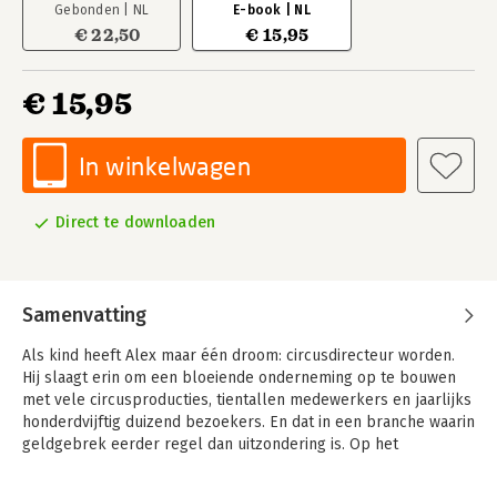
Gebonden | NL
E-book | NL
€ 22,50
€ 15,95
€ 15,95
In winkelwagen
Direct te downloaden
Samenvatting
Als kind heeft Alex maar één droom: circusdirecteur worden.
Hij slaagt erin om een bloeiende onderneming op te bouwen
met vele circusproducties, tientallen medewerkers en jaarlijks
honderdvijftig duizend bezoekers. En dat in een branche waarin
geldgebrek eerder regel dan uitzondering is. Op het
hoogtepunt, na het winnen van de Cultuur Award van Noord-
Holland en De Opsteker van de stad Utrecht, trapt zijn lichaam