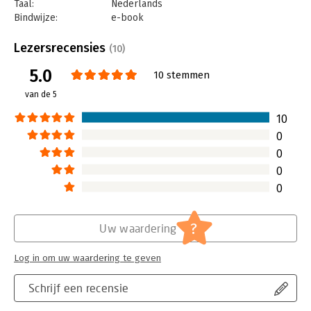
Taal:
Nederlands
Bindwijze:
e-book
Beveiliging:
watermerk
Bestandsformaat:
epub
Lezersrecensies
(10)
Aantal pagina's:
160
5.0
Uitgever:
Bertram + de Leeuw Uitgevers BV
10 stemmen
Druk:
1
van de 5
Verschijningsdatum:
27-9-2024
10
Hoofdrubriek:
Ondernemen
0
0
0
0
?
Uw waardering
Log in om uw waardering te geven
Schrijf een recensie