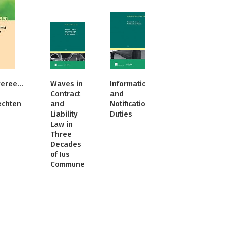
vereenkomst
Waves in
Information
Contract
and
echten
and
Notification
Liability
Duties
Law in
Three
Decades
of Ius
Commune