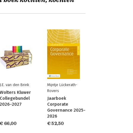
t boek kochten, kochten
J.E. van den Brink
Mijntje Lückerath-
Rovers
Wolters Kluwer
Collegebundel
Jaarboek
2026-2027
Corporate
Governance 2025-
2026
€ 66,00
€ 52,50