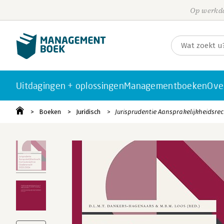
Op werkda
Uitdagingen + oplossingen
Managementboeken
Ove
Boeken
Juridisch
Jurisprudentie Aansprakelijkheidsre