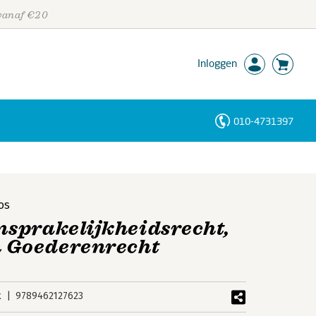
 vanaf €20
Inloggen
010-4731397
Personen
Trefwoorden
os
sprakelijkheidsrecht,
n Goederenrecht
k
9789462127623