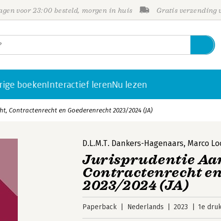
gen voor 23:00 besteld, morgen in huis
Gratis verzending
rige boeken
Interactief leren
Nu lezen
cht, Contractenrecht en Goederenrecht 2023/2024 (JA)
D.L.M.T. Dankers-Hagenaars
,
Marco Lo
Jurisprudentie Aan
Contractenrecht e
2023/2024 (JA)
Paperback
Nederlands
2023
1e dru