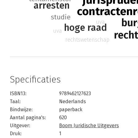
jurisprude
arresten
contractenr
studie
bur
uva
hoge raad
uva
rech
rechtswetenschap
Specificaties
ISBN13:
9789462127623
Taal:
Nederlands
Bindwijze:
paperback
Aantal pagina's:
620
Uitgever:
Boom Juridische Uitgevers
Druk:
1