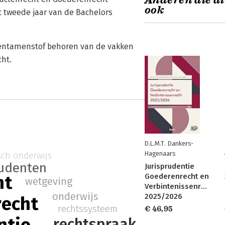
Anderen die di
ook
t tweede jaar van de Bachelors
tentamenstof behoren van de vakken
ht.
D.L.M.T. Dankers-
Hagenaars
sch onderwijs
tudenten
Jurisprudentie
ht
Goederenrecht en
wetgeving
Verbintenissenrecht
onderwijs
2025/2026
recht
rechtssysteem
€ 46,95
rechtspraak