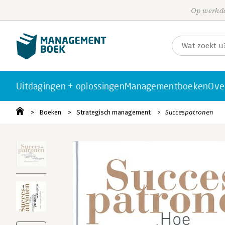
Op werkda
Uitdagingen + oplossingen
Managementboeken
Ove
Boeken
Strategisch management
Succespatronen