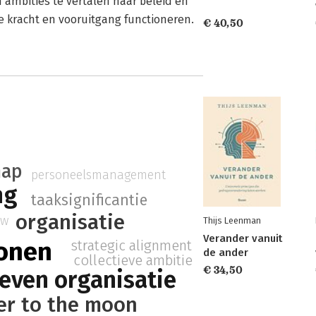
ambities te vertalen naar beleid en
e kracht en vooruitgang functioneren.
€ 40,50
hap
personeelsmanagement
ng
taaksignificantie
organisatie
ow
Thijs Leenman
Verander vanuit
onen
strategic alignment
de ander
collectieve ambitie
€ 34,50
even organisatie
er to the moon