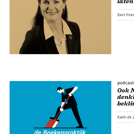
laten
Bert Pee
podcast
Ook 
denk
bekl
Karin de