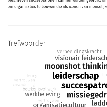
beschreven succespatronen kunnen worden gebruikt om 
om organisaties te bouwen die als iconen van menselijk
Trefwoorden
verbeeldingskracht
visionair leidersc
moonshot thinki
leiderschap
fl
cascadering
vertrouwen
succespatr
cascadering
betekenisvol werk
missiegedr
werkbeleving
vertrouwen
ladd
organisatiecultuur