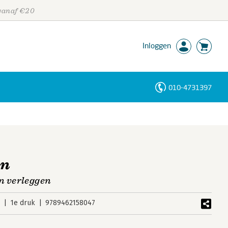
 vanaf €20
Inloggen
010-4731397
Personen
Trefwoorden
en
n verleggen
3
1e druk
9789462158047