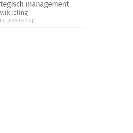
ategisch management
twikkeling
nd leiderschap