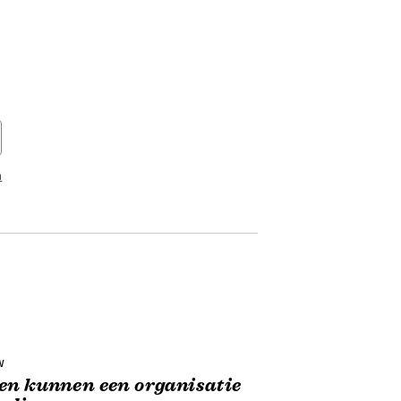
ren niet? Wat maakt dat organisaties
 slagen om mee te gaan in de
j te keren door baanbrekende
 Succespatronen geeft hierop
n
eerd gepositioneerd
n vinden in ‘Succespatronen’ van
met hun medewerkers kunnen worden.
e purpose en modern
w
en kunnen een organisatie