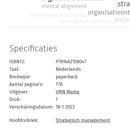
str
mental alignment
organisatieon
verantwoord leiderschap
beelde
verantwoord leiderschap
Specificaties
ISBN13:
9789462158047
Taal:
Nederlands
Bindwijze:
paperback
Aantal pagina's:
178
Uitgever:
VMN Media
Druk:
1
Verschijningsdatum:
18-1-2023
Hoofdrubriek:
Strategisch management