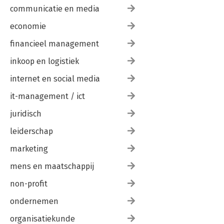
Methodologie: bijlagen 223
communicatie en media
Bijlage 1: Documenten discoursanalyse en beleidsanalyse 223
economie
Bijlage 2: Werkafspraken met het buurtteam 227
Bijlage 3: Field notes maken en analyseren 229
financieel management
Bijlage 4: Interviewvragen ronde 1 en 2 233
inkoop en logistiek
Dank 241
internet en social media
it-management / ict
juridisch
leiderschap
marketing
mens en maatschappij
non-profit
ondernemen
organisatiekunde