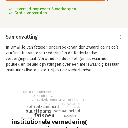
Levertijd ongeveer 6 werkdagen
Gratis verzonden
Samenvatting
In Omwille van fatsoen onderzoekt Van der Zwaard de risico’s
van ‘institutionele vernedering’ in de Nederlandse
verzorgingsstaat. Verwonderd door het gemak waarmee
politiek en beleid opvattingen over een menswaardig bestaan
institutionaliseren, stelt zij dat de Nederlandse
verzorgingsstaat in zijn streven om menselijke waardigheid
voor iedereen te garanderen juist diezelfde waardigheid onder
druk zet. Over deze stelling gaat Van der Zwaard met zowel
etnografisch onderzoek
klassieke als eigentijdse denkers in gesprek, daarbij
gezondheidszorg
geïnspireerd door filosoof Avishai Margalit en zijn verhaal over
normativiteit
etnografisch onderzoek
participatiesamenleving
de fatsoenlijke samenleving.
hulpverlening
zelfredzaamheid
bureaucratie
buurtteams
sociaal beleid
Van der Zwaard schetst in haar onderzoek een kritisch
fatsoen
filosofie
maatwerk
samenspel van mens, werk en taak in de Nederlandse
institutionele vernedering
verzorgingsstaat. Op grond daarvan analyseert zij de