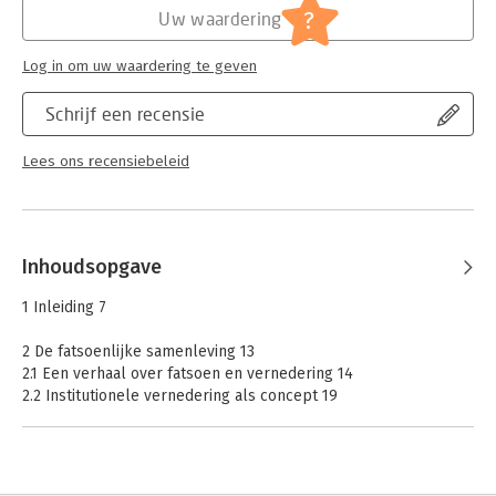
Jongbloed:
Bestuurskunde
?
Uw waardering
Log in om uw waardering te geven
Schrijf een recensie
Lees ons recensiebeleid
Inhoudsopgave
1 Inleiding 7
2 De fatsoenlijke samenleving 13
2.1 Een verhaal over fatsoen en vernedering 14
2.2 Institutionele vernedering als concept 19
2.3 Institutionele vernedering en de verzorgingsstaat 26
2.4 Betekenisvolle begrippen voor dit onderzoek 30
2.5 Conclusie 33