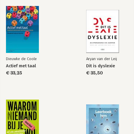
3. HRM: organisatie en afstemming
3.1 Organisatiedoelen, personeelsdoelen en afstemming
3.2 Aanpak van het kiezen van personeelsdoelen
3.3 Voorbeeld van toepassing van de ICOTAKS-methode
3.4 Alternatieve methoden om personeelsdoelen te bepalen
3.5 Personeelsinstrumenten en afstemming
3.6 Keuzeproces personeelsinstrumenten via de ICOTAKS-
methode
3.7 Personeelsinstrumenten en de S van SMART
Dieuwke de Coole
Aryan van der Leij
3.8 Alternatieve methoden om personeelsinstrumenten te
Actief met taal
Dit is dyslexie
bepalen
€ 33,25
€ 35,50
4. ‘Bagagetoerusting’, de personeelsinstrumenten
4.1 ‘Bagagetoerusting’: invalshoeken en aandachtspunten
4.2 ‘Bagagetoerusting’: personeelsinstrumenten belicht
4.3 Input en personeelsinstrumenten: personeelsplanning
4.4 Input en personeelsinstrumenten: werving, selectie en
introductie
4.5 Het selectiegesprek: tips en aandachtspunten
4.6 Throughput en personeelsinstrumenten:
employability,competentiemanagement en empowerment