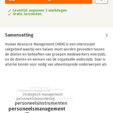
Levertijd ongeveer 3 werkdagen
Gratis verzonden
Samenvatting
Human Resource Management (HRM) is een interessant
vakgebied waarbij een balans moet worden gevonden tussen
de doelen en behoeften van groepen medewerkers enerzijds,
en de doelen en wensen van de organisatie anderzijds. Daar is
allerlei kennis voor nodig van uiteenlopende onderwerpen als
arbeidsrecht, personeelsinstrumenten, leidinggeven en
motiveren.
De meeste boeken over HRM zijn dik en gedetailleerd, en
primair bedoeld voor toekomstige HR managers. Dat is vaak te
leiderschapsstijlen
empowerment
competentiemanagement
veel van het goede voor de (toekomstige) lijnmanager die
strategisch management
enkel de kern van HRM wil doorgronden. Dit boek behandelt
personeelsbeoordeling
employability
personeelsinstrumenten
vrijwel uitsluitend die HRM-onderwerpen die voor een
personeelsmanagement
‘doorsnee’ lijnmanager relevant zijn.