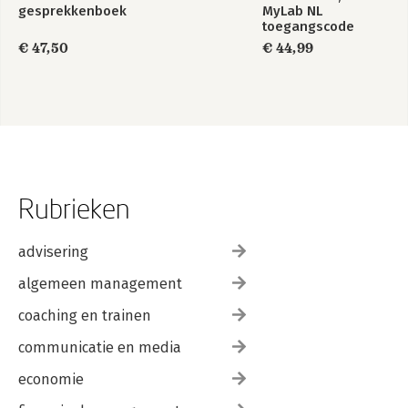
gesprekkenboek
MyLab NL
6.2 Individuele arbeidsovereenkomst
toegangscode
6.3 Collectieve arbeidsovereenkomst (cao)
6.4 Arbeidsrecht en aanverwante aspecten
€ 47,50
€ 44,99
6.5 Samenhang
6.6 Afsluitend
Gebruikte en aanbevolen literatuur
Over de auteur
Trefwoordenregister
Rubrieken
advisering
algemeen management
coaching en trainen
communicatie en media
economie