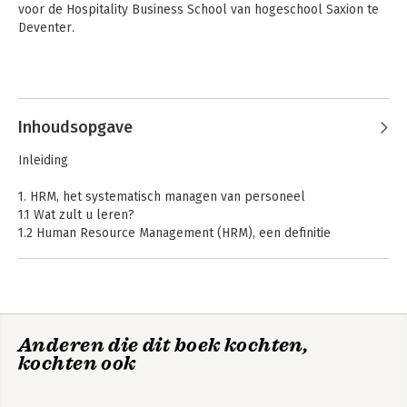
voor de Hospitality Business School van hogeschool Saxion te 
Deventer.
Inhoudsopgave
Inleiding
1. HRM, het systematisch managen van personeel
1.1 Wat zult u leren?
1.2 Human Resource Management (HRM), een definitie
1.3 Strategie en managementproces
1.4 Management en systematiek
1.5 HRM en systematiek
1.6 HRM en (sociaal) beleid
Anderen die dit boek kochten,
2. HRM en het belang van een ‘flexibele, open organisatie’
kochten ook
2.1 Flexibel en ope
2.2 Organisatiecultuur
2.3 HRM, kennis en leren