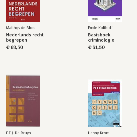
2.4 Handreikingen om je onderzoekskwestie te verhelderen 37
2.5 Opdrachten 45
3 De hoofdvraag en deelvragen 47
3.1 Inleiding 47
Matthijs de Blois
Emile Kolthoff
3.2 Functies van de hoofdvraag 47
Nederlands recht
Basisboek
3.3 Criteria voor een goede hoofdvraag 48
begrepen
criminologie
3.4 Functies van de deelvragen 54
€ 63,50
€ 51,50
3.5 Manieren om aan deelvragen te komen 55
3.6 Criteria voor goede deelvragen 61
3.7 Opdrachten 63
4 Gebruik van de literatuur bij praktijkonderzoek 67
4.1 Inleiding 67
4.2 Functies van de literatuur bij praktijkonderzoek 67
4.3 Bruikbare literatuur vinden 70
4.4 Beschikbare bronnen 75
4.5 Verantwoording van de literatuur 78
4.6 Opdrachten 83
5 Werken met een opdrachtgever, gedragscode en het
onderzoeksverslag 87
E.E.J. De Bruyn
Henny Krom
5.1 Inleiding 87