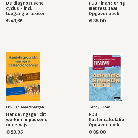
De diagnostische
PDB Financiering
5.2 De onderzoekskwestie en de opdrachtgever 88
cyclus - incl.
met resultaat
5.3 Strategie voor afspraken met de opdrachtgever 90
toegang e-lexicon
Opgavenboek
5.4 Onderzoeksethiek: belangen van de onderzochte personen
HGW
€ 49,65
€ 38,00
en organisaties 92
5.5 Wat hoort thuis in het onderzoeksverslag? 94
5.6 Opdrachten 98
Bijlage 1 Uitwerking opdrachten 103
Bijlage 2 Vaktijdschriften Social Work 119
Literatuur 123
Begrippenlijst 125
Trefwoordenregister 131
Dankwoord 133
Over de auteur 135
Erik van Meersbergen
Henny Krom
Handelingsgericht
PDB
werken in passend
Kostencalculatie -
onderwijs
Opgavenboek
€ 29,95
€ 38,00