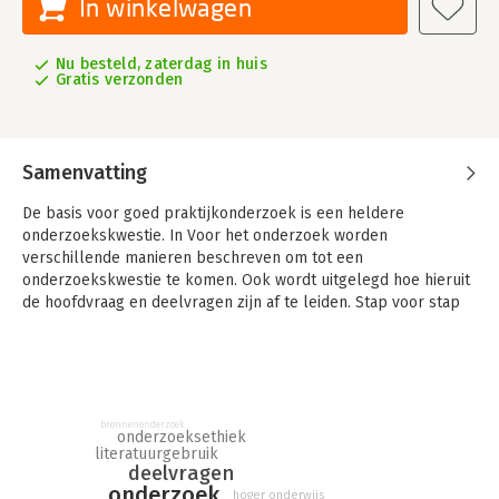
In winkelwagen
Nu besteld, zaterdag in huis
Gratis verzonden
Samenvatting
De basis voor goed praktijkonderzoek is een heldere
onderzoekskwestie. In Voor het onderzoek worden
verschillende manieren beschreven om tot een
onderzoekskwestie te komen. Ook wordt uitgelegd hoe hieruit
de hoofdvraag en deelvragen zijn af te leiden. Stap voor stap
wordt duidelijk gemaakt hoe je deze vragen kunt inperken,
bijvoorbeeld door het gebruik van vakliteratuur.
In het boek wordt ook aandacht besteed aan
onderzoeksethiek: wat te doen met zaken die naar boven
bronnenonderzoek
komen naar aanleiding van jouw onderzoekskwestie, welke
onderzoeksethiek
eisen kan een opdrachtgever stellen en waar zijn jouw
literatuurgebruik
deelvragen
grenzen als onderzoeker? De opdrachten en de checklist aan
onderzoek
het eind van elk hoofdstuk helpen je om erachter te komen of
hoger onderwijs