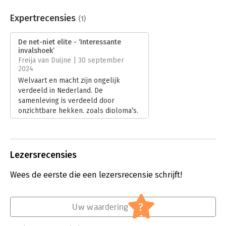
Aantal pagina's:
216
Uitgever:
Amsterdam University Press
Expertrecensies
(1)
Druk:
1
Verschijningsdatum:
11-3-2024
De net-niet elite - ‘Interessante
invalshoek’
Hoofdrubriek:
Mens en maatschappij
Freija van Duijne | 30 september
2024
Welvaart en macht zijn ongelijk
verdeeld in Nederland. De
samenleving is verdeeld door
onzichtbare hekken, zoals diploma’s.
Aan de goede kant zijn mensen
welvarender, gezonder en
gelukkiger. De andere kant is een
gevreesde plek waar op neer wordt
Lezersrecensies
gekeken. Maar er is nog een hek, dat
minder zichtbaar is en nog
Wees de eerste die een lezersrecensie schrijft!
ondoordringbaar. Daarachter bevindt
zich de vermogenselite van
topmanagers en rijke eigenaren. Zij
?
Uw waardering
leeft in duizelingwekkende rijkdom.
Lees verder