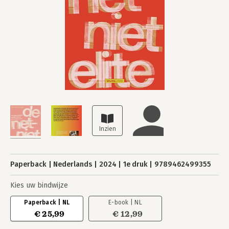
Paperback
Nederlands
2024
1e druk
9789462499355
Kies uw bindwijze
Paperback | NL
E-book | NL
€ 25,99
€ 12,99