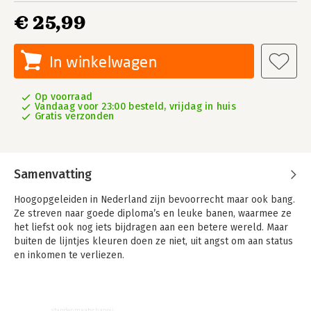
€ 25,99
In winkelwagen
Op voorraad
Vandaag voor 23:00 besteld, vrijdag in huis
Gratis verzonden
Samenvatting
Hoogopgeleiden in Nederland zijn bevoorrecht maar ook bang.
Ze streven naar goede diploma’s en leuke banen, waarmee ze
het liefst ook nog iets bijdragen aan een betere wereld. Maar
buiten de lijntjes kleuren doen ze niet, uit angst om aan status
en inkomen te verliezen.
In 'De net-niet elite' onderzoekt Dylan van Rijsbergen de
tegenstrijdige belangen, waarden en neuroses van deze groep.
Hij vertaalt werk van Amerikaanse denkers over klasse naar de
standenmaatschappij