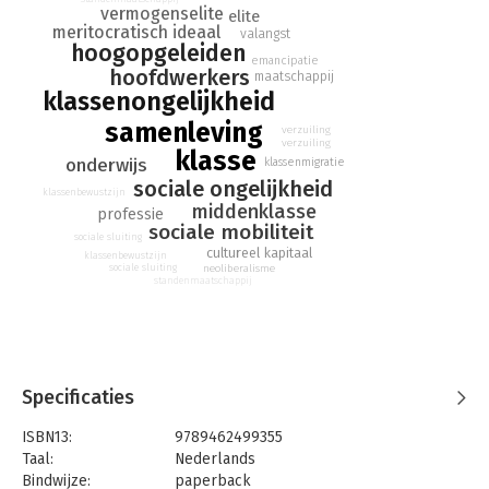
vermogenselite
Nederlandse context, en kijkt door die bril naar het
elite
meritocratisch ideaal
valangst
Nederlandse debat over ongelijkheid. De conclusie? Dat óók
hoogopgeleiden
hoogopgeleiden baat hebben bij een rechtvaardigere,
emancipatie
hoofdwerkers
maatschappij
gelijkwaardigere samenleving.
klassenongelijkheid
samenleving
verzuiling
verzuiling
klasse
onderwijs
klassenmigratie
sociale ongelijkheid
klassenbewustzijn
middenklasse
professie
sociale mobiliteit
sociale sluiting
cultureel kapitaal
klassenbewustzijn
neoliberalisme
sociale sluiting
standenmaatschappij
Specificaties
ISBN13:
9789462499355
Taal:
Nederlands
Bindwijze:
paperback