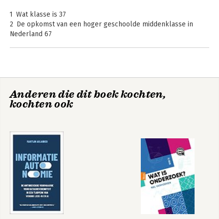
1 Wat klasse is 37
2 De opkomst van een hoger geschoolde middenklasse in
Nederland 67
3 Werk als identiteit en levensvervulling 97
4 Spanningen 123
5 Valangst 149
De net-niet elite
6 De mogelijkheid van verzet 173
Anderen die dit boek kochten,
Dankwoord 197
kochten ook
Noten 199
Bekijk alle boeken
Literatuur 211