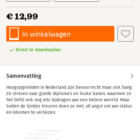
€ 12,99
In winkelwagen
Direct te downloaden
Samenvatting
Hoogopgeleiden in Nederland zijn bevoorrecht maar ook bang.
Ze streven naar goede diploma’s en leuke banen, waarmee ze
het liefst ook nog iets bijdragen aan een betere wereld. Maar
buiten de lijntjes kleuren doen ze niet, uit angst om aan status
en inkomen te verliezen.
In 'De net-niet elite' onderzoekt Dylan van Rijsbergen de
tegenstrijdige belangen, waarden en neuroses van deze groep.
klassenbewustzijn
standenmaatschappij
Hij vertaalt werk van Amerikaanse denkers over klasse naar de
klassenbewustzijn