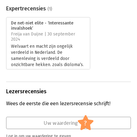
Beveiliging:
watermerk
Bestandsformaat:
epub
Expertrecensies
(1)
Aantal pagina's:
216
Uitgever:
Amsterdam University Press
De net-niet elite - ‘Interessante
Druk:
1
invalshoek’
Verschijningsdatum:
20-3-2024
Freija van Duijne | 30 september
2024
Hoofdrubriek:
Mens en maatschappij
Welvaart en macht zijn ongelijk
verdeeld in Nederland. De
samenleving is verdeeld door
onzichtbare hekken, zoals diploma’s.
Aan de goede kant zijn mensen
welvarender, gezonder en
gelukkiger. De andere kant is een
gevreesde plek waar op neer wordt
Lezersrecensies
gekeken. Maar er is nog een hek, dat
minder zichtbaar is en nog
Wees de eerste die een lezersrecensie schrijft!
ondoordringbaar. Daarachter bevindt
zich de vermogenselite van
topmanagers en rijke eigenaren. Zij
?
Uw waardering
leeft in duizelingwekkende rijkdom.
Lees verder
Log in om uw waardering te geven