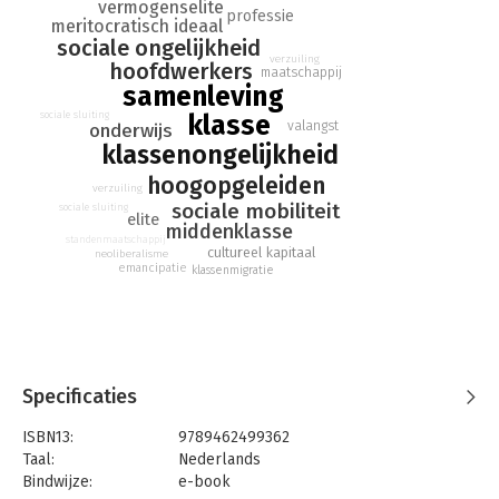
vermogenselite
Nederlandse context, en kijkt door die bril naar het
professie
meritocratisch ideaal
Nederlandse debat over ongelijkheid. De conclusie? Dat óók
sociale ongelijkheid
hoogopgeleiden baat hebben bij een rechtvaardigere,
verzuiling
hoofdwerkers
gelijkwaardigere samenleving.
maatschappij
samenleving
sociale sluiting
klasse
valangst
onderwijs
klassenongelijkheid
hoogopgeleiden
verzuiling
sociale mobiliteit
sociale sluiting
elite
middenklasse
standenmaatschappij
cultureel kapitaal
neoliberalisme
emancipatie
klassenmigratie
Specificaties
ISBN13:
9789462499362
Taal:
Nederlands
Bindwijze:
e-book