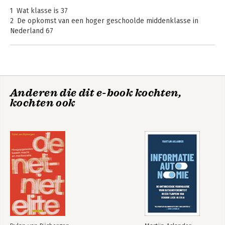
1 Wat klasse is 37
2 De opkomst van een hoger geschoolde middenklasse in
Nederland 67
3 Werk als identiteit en levensvervulling 97
4 Spanningen 123
5 Valangst 149
De net-niet elite
6 De mogelijkheid van verzet 173
Anderen die dit e-book kochten,
Dankwoord 197
kochten ook
Noten 199
Bekijk alle boeken
Literatuur 211