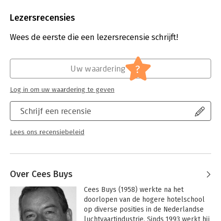
Aantal pagina's:
181
Uitgever:
Mijnmanagementboek
Lezersrecensies
Druk:
3
Verschijningsdatum:
27-1-2025
Wees de eerste die een lezersrecensie schrijft!
Hoofdrubriek:
Algemeen management
?
Uw waardering
Log in om uw waardering te geven
Schrijf een recensie
Lees ons recensiebeleid
Over Cees Buys
Cees Buys (1958) werkte na het 
doorlopen van de hogere hotelschool 
op diverse posities in de Nederlandse 
luchtvaartindustrie. Sinds 1993 werkt hij 