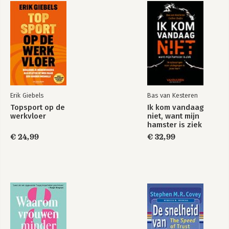
Bekijk alle boeken
Epiloog
Dankwoord
Erik Giebels
Bas van Kesteren
Topsport op de
Ik kom vandaag
werkvloer
niet, want mijn
hamster is ziek
€ 24,99
€ 32,99