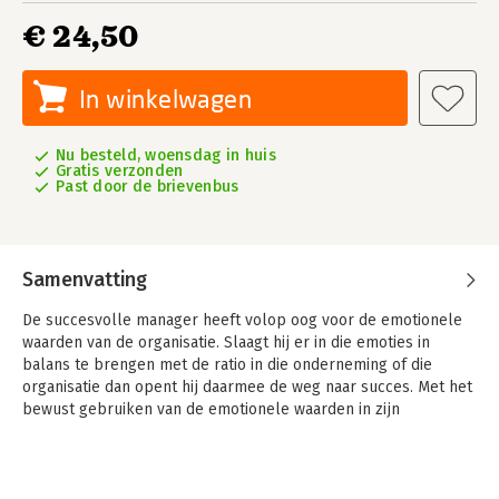
€ 24,50
In winkelwagen
Nu besteld, woensdag in huis
Gratis verzonden
Past door de brievenbus
Samenvatting
De succesvolle manager heeft volop oog voor de emotionele
waarden van de organisatie. Slaagt hij er in die emoties in
balans te brengen met de ratio in die onderneming of die
organisatie dan opent hij daarmee de weg naar succes. Met het
bewust gebruiken van de emotionele waarden in zijn
dagelijkse praktijk, brengt hij medewerkers in hun kracht en
daarmee kracht (terug) in organisaties.
Cees Buys beschrijft het managen van emoties én respect voor