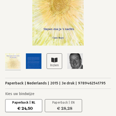
Paperback
Nederlands
2015
3e druk
9789462541795
Kies uw bindwijze
Paperback | NL
Paperback | EN
€ 24,50
€ 28,28