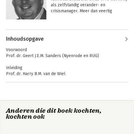
als zelfstandig verander- en 
crisismanager. Meer dan veertig 
gerenommeerde organisaties heeft hij 
inmiddels gediend. Met zijn expertise, 
Andere boeken door Cees Buys
en die van de professionals in zijn 
netwerk, richt hij zich nu op het 
Inhoudsopgave
structureel oplossen van het probleem 
van bedrijfsopvolging.
Voorwoord
Prof. dr. Geert J.E.M. Sanders (Nyenrode en RUG)
Inleiding
Prof. dr. Harry B.M. van de Wiel
1 De context waarbinnen je werkt
2 Emotiemanagement
3 Authenticiteit
4 Vertrouwen
Balancing Reason
Opvolging en
Anderen die dit boek kochten,
5 Medewerkers
and Emotion
overdracht
kochten ook
6 Faciliterend leiderschap
7 Persoonlijk marketingplan
8 Spiritualiteit en succes