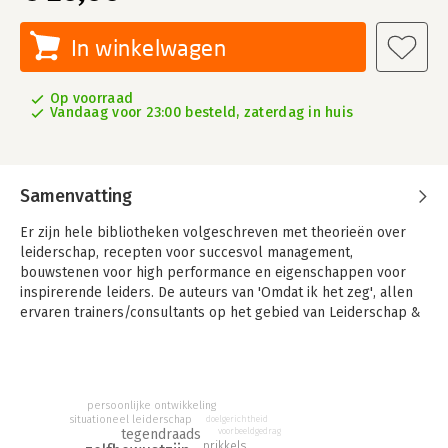
In winkelwagen
Op voorraad
Vandaag voor 23:00 besteld, zaterdag in huis
Samenvatting
Er zijn hele bibliotheken volgeschreven met theorieën over
leiderschap, recepten voor succesvol management,
bouwstenen voor high performance en eigenschappen voor
inspirerende leiders. De auteurs van 'Omdat ik het zeg', allen
ervaren trainers/consultants op het gebied van Leiderschap &
Organisatieontwikkeling bij Schouten & Nelissen, geloven
echter helemaal niet in managementrecepten. Het complexe
vak van de leider/manager laat zich niet vangen in "doe zus" en
"doe zo" tips.
persoonlijke ontwikkeling
situationeel leiderschap
doelgerichtheid
'Omdat ik het zeg' vertelt je dus niet hoe het precies moet,
tegendraads
voorbeeldgedrag
werkt of hoort. Met korte, krachtige en tegendraadse prikkels
prikkels