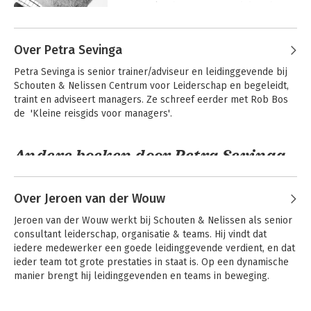
Daar raakte hij gefascineerd door het 
feit dat projecten, ondanks de 
aanwezige zeer hoogwaardige 
Over Petra Sevinga
technische kennis, door moeizame 
afstemming en samenwerking vaak 
Petra Sevinga is senior trainer/adviseur en leidinggevende bij 
moeizaam verlopen. Vanuit die 
Schouten & Nelissen Centrum voor Leiderschap en begeleidt, 
fascinatie traint en coacht hij sinds 2001 
traint en adviseert managers. Ze schreef eerder met Rob Bos 
leidinggevenden uit diverse sectoren, 
de  'Kleine reisgids voor managers'.
sinds 2006 vanuit Schouten & Nelissen. 
Hij wil leidinggevenden laten ervaren 
dat vertrouwen en goede relaties de 
Andere boeken door Petra Sevinga
kortste weg naar optimale resultaten 
vormen.
Over Jeroen van der Wouw
Jeroen van der Wouw werkt bij Schouten & Nelissen als senior 
consultant leiderschap, organisatie & teams. Hij vindt dat 
iedere medewerker een goede leidinggevende verdient, en dat 
ieder team tot grote prestaties in staat is. Op een dynamische 
manier brengt hij leidinggevenden en teams in beweging.