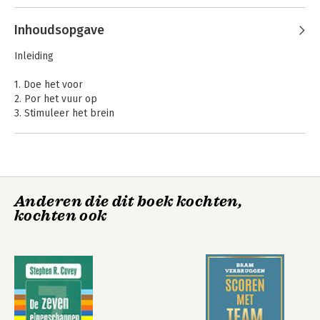
Het grote boek
Het grote boek
Inhoudsopgave
over coachend
over coachend
leidinggeven
leidinggeven
Inleiding
1. Doe het voor
2. Por het vuur op
Bekijk alle boeken
3. Stimuleer het brein
4. Ken de mens
5. Kijk in de spiegel
6. Pak je plek!
Bronnen
Anderen die dit boek kochten,
kochten ook