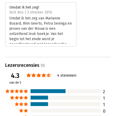
Verschijningsdatum:
11-11-2015
Omdat ik het zeg!
Dick Bos | 3 oktober 2016
Hoofdrubriek:
Leiderschap
Omdat ik het zeg van Marianne
Busard, Wim Geerts, Petra Sevinga en
Jeroen van der Wouw is een
ontzettend leuk boekje. Van het
begin tot het einde word je
geconfronteerd met tegendraadse
opmerkingen die je als manager zult
herkennen en die je aanzetten tot
reflecteren. Vaak toveren de
Lezersrecensies
opmerkingen een glimlach om je
(1)
mond.
4.3
4 stemmen
Lees verder
van de 5
2
1
1
0