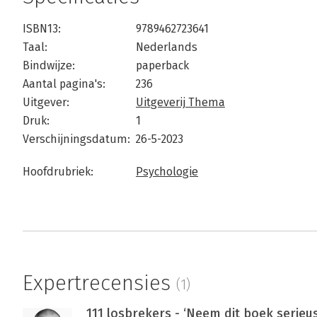
ISBN13:
9789462723641
Taal:
Nederlands
Bindwijze:
paperback
Aantal pagina's:
236
Uitgever:
Uitgeverij Thema
Druk:
1
Verschijningsdatum:
26-5-2023
Hoofdrubriek:
Psychologie
Expertrecensies
(1)
111 losbrekers - ‘Neem dit boek serieu