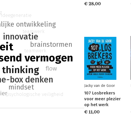
€ 28,00
g
ideegeneratie
lijke ontwikkeling
teamwerk
innovatie
eit
brainstormen
teamwerk
send vermogen
 thinking
flow
he-box denken
mindset
Jacky van de Goor
ier
107 Losbrekers
psychologische veiligheid
voor meer plezier
op het werk
€ 11,00