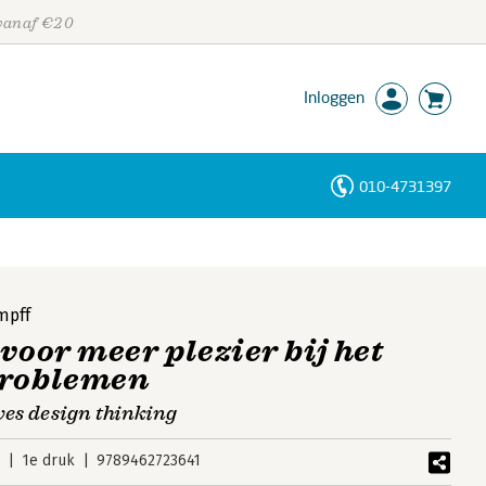
 vanaf €20
Inloggen
010-4731397
Personen
Trefwoorden
mpff
voor meer plezier bij het
problemen
ves design thinking
3
1e druk
9789462723641