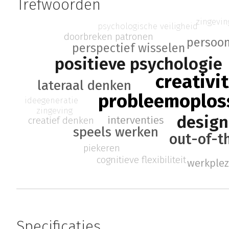
Trefwoorden
zingevin
psychologische veiligheid
doorbreken patronen
persoon
perspectief wisselen
positieve psychologie
creativit
lateraal denken
probleemoplos
ideegeneratie
zingeving
design
interventies
creatief denken
speels werken
out-of-t
piekeren
cognitieve flexibiliteit
werkplez
Specificaties