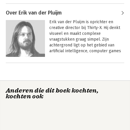
De missie van ‘Moments of Impact’ is 
Andere boeken door Maarten van
om tijdrovende vergaderingen en 
Lieshout
Over Erik van der Pluijm
bijeenkomsten uit te bannen en te 
Bekijk alle boeken
vervangen door inspirerende en 
Erik van der Pluijm is oprichter en 
Design a Better
Moments of Impact
productieve strategische conversatie. 
creative director bij Thirty-X. Hij denkt 
Business
Het doel van dit boek is om managers 
visueel en maakt complexe 
en leiders het enige echt nuttige 
vraagstukken graag simpel. Zijn 
hulpmiddel te geven om de toekomst 
achtergrond ligt op het gebied van 
Design a Better
van hun organisatie beter vorm te 
Business
artificial intelligence, computer games 
geven met betere strategische 
Bekijk alle boeken
en in de startup scene.
conversaties.
Andere boeken door Erik van der
Pluijm
Bekijk alle boeken
Business Model
Business Model
Anderen die dit boek kochten,
Shifts
Shifts
kochten ook