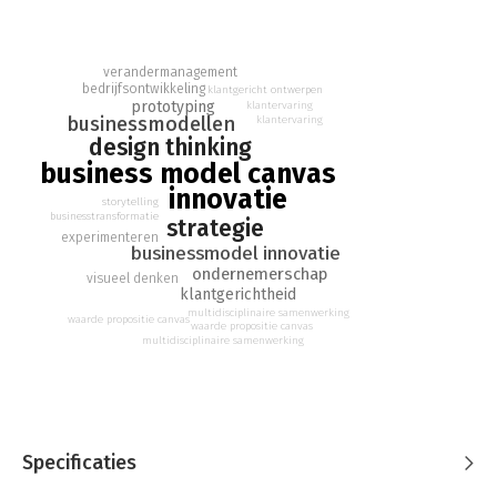
Als je succesvol wilt zijn in de wereld van vandaag, zul je
moeten denken als een ontwerper. Ontwerpers hebben altijd
al met onzekerheid te maken gehad en weten daar juist hun
verandermanagement
voordeel mee te doen. Je hebt de juiste tools en vaardigheden
bedrijfsontwikkeling
klantgericht ontwerpen
prototyping
klantervaring
nodig om onzekerheid te omarmen.
businessmodellen
klantervaring
design thinking
In 'Ontwerp Betere Business' vind je de tools, zoals het
business model canvas
Businessmodel Canvas, het Context Canvas en het 5 Bold Steps
innovatie
Vision Canvas, die nodig zijn om de strategie en innovatie van de
storytelling
business van vandaag te ontwerpen. Het leert je de
businesstransformatie
strategie
vaardigheden die teams tot snellere en betere inzichten
experimenteren
businessmodel innovatie
brengen.
ondernemerschap
visueel denken
klantgerichtheid
'Ontwerp Betere Business' zorgt voor een frisse mindset die je
multidisciplinaire samenwerking
helpt je klanten echt te begrijpen en je business daarop te
waarde propositie canvas
waarde propositie canvas
baseren. De talloze praktijkvoorbeelden van o.a. Toyota,
multidisciplinaire samenwerking
Startupbootcamp en Wavin laten zien hoe je dat in de praktijk
toepast. Waar wacht je nog op? Breng je team bij elkaar en
begin vandaag nog met het ontwerpen van een betere
business!
Specificaties