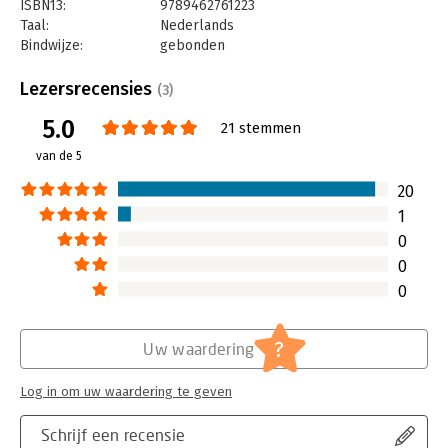
ISBN13:
9789462761223
Taal:
Nederlands
Bindwijze:
gebonden
Aantal pagina's:
268
Uitgever:
Boom
Lezersrecensies
(3)
Druk:
1
5.0
Verschijningsdatum:
17-9-2016
21 stemmen
van de 5
Hoofdrubriek:
Strategisch management
Serie:
Business Model Generatie
20
1
0
0
0
?
Uw waardering
Log in om uw waardering te geven
Schrijf een recensie