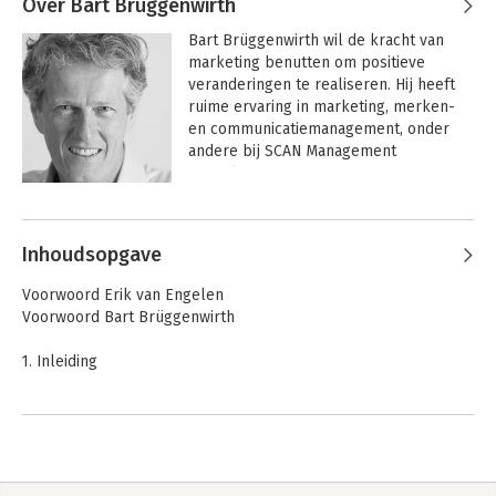
Over Bart Brüggenwirth
Bart Brüggenwirth wil de kracht van 
marketing benutten om positieve 
veranderingen te realiseren. Hij heeft 
ruime ervaring in marketing, merken- 
en communicatiemanagement, onder 
andere bij SCAN Management 
Consultants en Grey Advertising , waar 
hij voor uiteenlopende nationale en 
Andere boeken door Bart
internationale bedrijven werkte. In 2003 
Brüggenwirth
richtte hij b-open op. Daarmee was hij 
Inhoudsopgave
een van de pioniers in Nederland op het 
gebied van duurzame marketing.
Voorwoord Erik van Engelen
Voorwoord Bart Brüggenwirth
1. Inleiding
Deel I: Marketing en mvo verbinden
2. Het speelveld verandert
2.1 Inleiding
2.2 Waar komen we vandaan?
2.3 Nieuwe realiteit