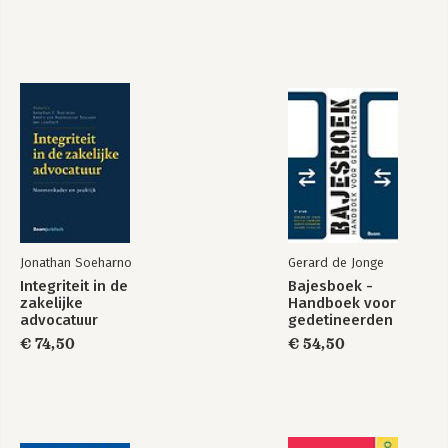
3.3 Judicial restraint en de Ashwander Rules 71
3.4 Federalisme en ‘limited government’ 75
3.4.1 Ontwikkelingslijnen federalisme (1789-1937) 77 13
3.4.2 Moderne opvattingen over federalisme (1941-heden) 80
3.4.3 Constitutionalisme 84
4 Grondwet, rechter en politieke partijen 87
4.1 De vorming van de politieke partijen 87
4.2 Actuele ontwikkelingen 91
4.3 Financiering van politieke partijen en campagnes 94
4.3.1 Historisch verloop van de wetgeving 94
4.3.2 Federal Election Commission (FEC) 96
4.3.3 De rol van het Hooggerechtshof 97
Jonathan Soeharno
Gerard de Jonge
4.3.4 De Citizens United-uitspraak 99
Integriteit in de
Bajesboek -
4.3.5 Gevolgen van de uitspraak 104
zakelijke
Handboek voor
advocatuur
gedetineerden
II CONGRES, PRESIDENT EN HOOGGERECHTSHOF 107
€ 74,50
€ 54,50
5 Het Congres 109
5.1 Kandidaatstelling en verkiezing 109
5.1.1 Primary en caucus 115
5.2 Het leiderschap in Huis en Senaat 116
5.3 Het commissiestelsel 118