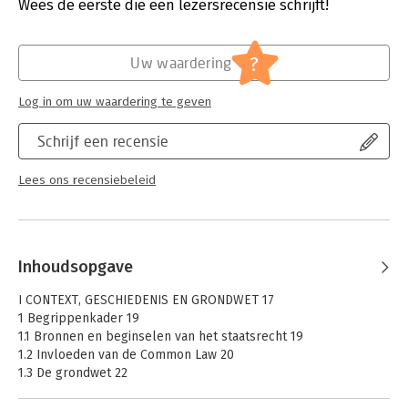
Verschijningsdatum:
19-8-2020
Wees de eerste die een lezersrecensie schrijft!
Hoofdrubriek:
Juridisch
Jongbloed:
Recht algemeen - Buitenlands recht -
?
Uw waardering
USA
Serie:
Boom Juridische studieboeken
Log in om uw waardering te geven
Schrijf een recensie
Lees ons recensiebeleid
Inhoudsopgave
I CONTEXT, GESCHIEDENIS EN GRONDWET 17
1 Begrippenkader 19
1.1 Bronnen en beginselen van het staatsrecht 19
1.2 Invloeden van de Common Law 20
1.3 De grondwet 22
1.4 Ongeschreven staatsrecht 22