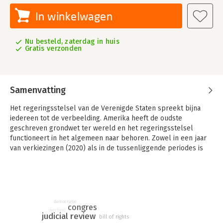
In winkelwagen
Nu besteld, zaterdag in huis
Gratis verzonden
Samenvatting
Het regeringsstelsel van de Verenigde Staten spreekt bijna
iedereen tot de verbeelding. Amerika heeft de oudste
geschreven grondwet ter wereld en het regeringsstelsel
functioneert in het algemeen naar behoren. Zowel in een jaar
van verkiezingen (2020) als in de tussenliggende periodes is
het boeiend om te zien hoe deze grote democratie bestuurd
wordt vanuit Washington DC, zeker nu Donald Trump President
is. In dit boek wordt uitvoerig ingegaan op de werking van het
Amerikaanse regeringsstelsel. Naast leerstukken en theorie
worden praktijkvoorbeelden gegeven en komen actuele
democratie
congres
gebeurtenissen aan de orde.
overheid
judicial review
bill of rights