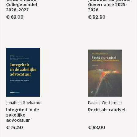
Naar een rechter-commissaris in conservatie- en
Collegebundel
Governance 2025-
executiezaken 283
2026-2027
2026
Marc Ynzonides
€ 66,00
€ 52,50
Over de auteurs 295
Jonathan Soeharno
Pauline Westerman
Integriteit in de
Recht als raadsel
zakelijke
advocatuur
€ 74,50
€ 83,00