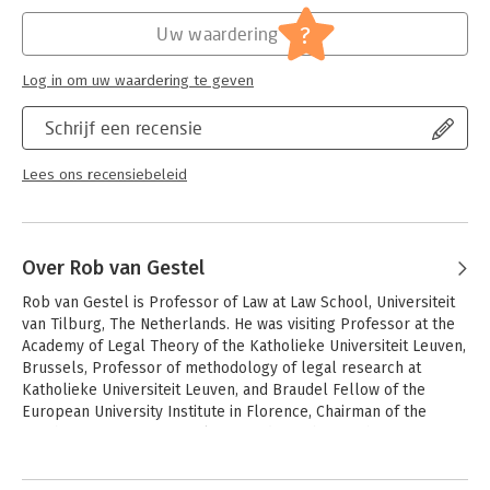
Hoofdrubriek:
Juridisch
Jongbloed:
Recht algemeen
?
Uw waardering
Log in om uw waardering te geven
Schrijf een recensie
Lees ons recensiebeleid
Over Rob van Gestel
Rob van Gestel is Professor of Law at Law School, Universiteit 
van Tilburg, The Netherlands. He was visiting Professor at the 
Academy of Legal Theory of the Katholieke Universiteit Leuven, 
Brussels, Professor of methodology of legal research at 
Katholieke Universiteit Leuven, and Braudel Fellow of the 
European University Institute in Florence, Chairman of the 
Dutch Association of Legislation and member of the 
International Association of Legislation. He has recently 
Andere boeken door Rob van Gestel
published: Rob van Gestel, Hans Micklitz and Ed Rubin (eds.), 