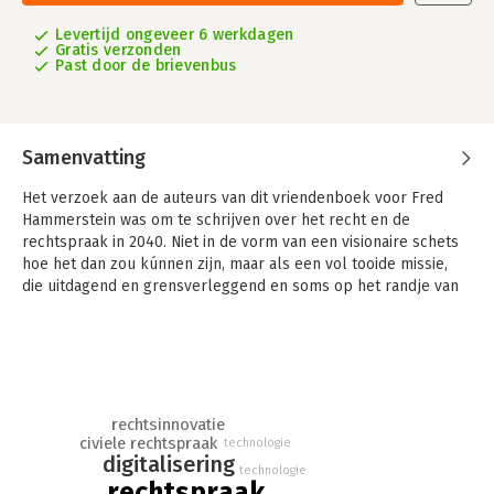
Levertijd ongeveer 6 werkdagen
Gratis verzonden
Past door de brievenbus
Samenvatting
Het verzoek aan de auteurs van dit vriendenboek voor Fred
Hammerstein was om te schrijven over het recht en de
rechtspraak in 2040. Niet in de vorm van een visionaire schets
hoe het dan zou kúnnen zijn, maar als een vol tooide missie,
die uitdagend en grensverleggend en soms op het randje van
het mogelijke is. Deze benadering is uniek in de juridische
literatuur. Zij dwingt tot nadenken over de kern van waar het in
recht en rechtspraak over gaat.
De auteurs tonen zich op de door henzelf gekozen
onderwerpen bekwame en inspirerende gidsen, of het nu gaat
rechtsinnovatie
over digitalisering en dystopische ai-rechters, over het
civiele rechtspraak
technologie
aanpakken van de afhandeling van massaschade en algemeen
digitalisering
technologie
belang-vorderingen, of over het opschonen van veel
rechtspraak