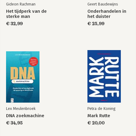
Een hard oordeel 88
Gideon Rachman
Geert Baudewijns
Ten slotte 92
Het tijdperk van de
Onderhandelen in
sterke man
het duister
Een blik in de spiegel 97
€ 32,99
€ 25,99
Druk, drukker, drukst 98
Niet wie je bent, maar wie je zou moeten zijn 101
Grenzeloos vergelijken 102
Wij zijn generatie ooit genoeg 104
Nawoord 105
Voor wie er geen genoeg van kan krijgen 109
Maak kennis met de schrijvers 112
Enquête 115
Bronnen 123
Trefwoorden 127
Lex Meulenbroek
Petra de Koning
DNA zoekmachine
Mark Rutte
€ 34,95
€ 20,00