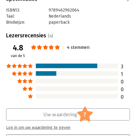
voor een generatie die alles te kiezen heeft?
ISBN13:
9789462962064
Taal:
Nederlands
Bindwijze:
paperback
Aantal pagina's:
128
Uitgever:
AnderZ
Lezersrecensies
(4)
Druk:
1
4.8
Verschijningsdatum:
1-12-2022
4 stemmen
van de 5
Hoofdrubriek:
Mens en maatschappij
3
1
0
0
0
?
Uw waardering
Log in om uw waardering te geven