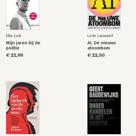
We doen het samen 41
Ten slotte 45
Keuzes maken 51
Kleine en grote keuzes 52
(On)afhankelijk? 57
Ellie Lust
Lode Lauwaert
De knoop is doorgehakt 59
Mijn jaren bij de
AI. De nieuwe
Ten slotte 62
politie
atoombom
€ 22,99
€ 22,50
Structuur 69
Ritme en regelmaat 70
Gewoontedieren 71
We kunnen niet zonder 73
Liever structuur dan avontuur 74
De keerzijde 76
Ten slotte 77
Reflectie 81
Jezelf leren kennen 82
Hoe doe je dat? 84
Kwetsbare vragen 86
Liever druk en nuttig 87