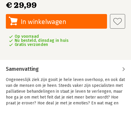
€ 29,99
In winkelwagen
Op voorraad
Nu besteld, dinsdag in huis
Gratis verzonden
Samenvatting
Ongeneeslijk ziek zijn gooit je hele leven overhoop, en ook dat
van de mensen om je heen. Steeds vaker zijn specialisten met
palliatieve behandelingen in staat je leven te verlengen, maar
hoe ga je om met het feit dat je niet meer beter wordt? Hoe
praat je erover? Hoe deal je met je emoties? En wat mag en
kun je van anderen verwachten? Je wordt geconfronteerd met
levensvragen waar je – waarschijnlijk – nog nooit bij
stilgestaan hebt. Er ligt, kort gezegd, heel erg veel op je
bordje als je echt de Sjaak bent.