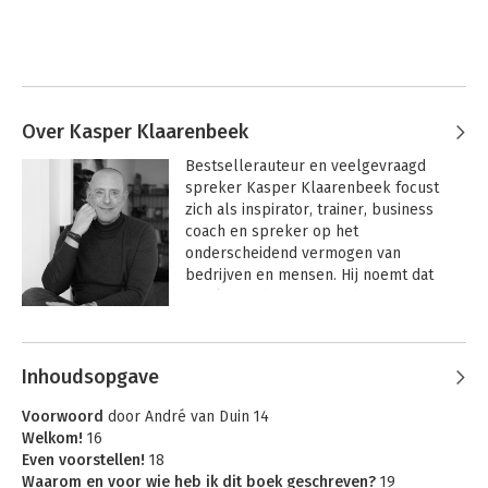
Over Kasper Klaarenbeek
Bestsellerauteur en veelgevraagd 
spreker Kasper Klaarenbeek focust 
zich als inspirator, trainer, business 
coach en spreker op het 
onderscheidend vermogen van 
bedrijven en mensen. Hij noemt dat 
‘MerkWaardig’ zijn en schreef er twee 
boeken over. Kasper is een man van de 
Andere boeken door Kasper
praktijk en werkte 20 jaar in grote 
Klaarenbeek
(retail)bedrijven zoals WE en Kruidvat. 
Inhoudsopgave
Sinds 2002 werkt hij als professional 
outsider áán mensen en bedrijven in 
Voorwoord
door André van Duin 14
verandering. Zijn passie voor 
Welkom!
16
authenticiteit, concreet resultaat en 
Even voorstellen!
18
echte ont-wikkeling maken hem een 
Waarom en voor wie heb ik dit boek geschreven?
19