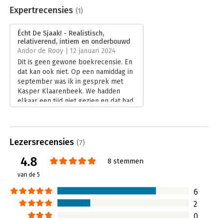
Uitgever:
AnderZ
Expertrecensies
(1)
Druk:
1
Verschijningsdatum:
7-6-2023
Écht De Sjaak! - Realistisch,
relativerend, intiem en onderbouwd
Hoofdrubriek:
Psychologie
Andor de Rooy | 12 januari 2024
Dit is geen gewone boekrecensie. En
dat kan ook niet. Op een namiddag in
september was ik in gesprek met
Kasper Klaarenbeek. We hadden
elkaar een tijd niet gezien en dat had
een reden: Kasper is ziek, sterker
nog, hij is ongeneeslijk ziek. Of zoals
hij het zegt: ik ben de Sjaak.
Lees verder
Lezersrecensies
(7)
4.8
8 stemmen
van de 5
6
2
0