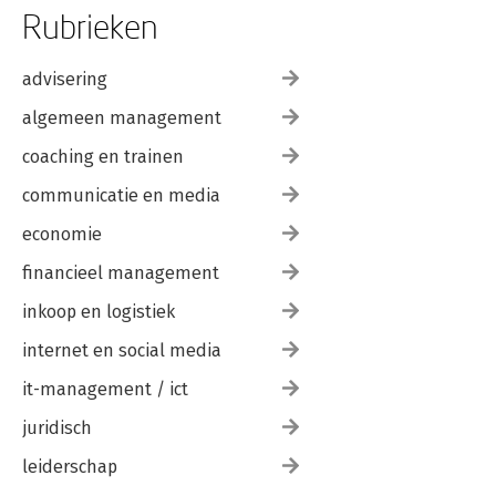
Rubrieken
Dankwoord
187
Bronnen en handige links
190
advisering
algemeen management
coaching en trainen
communicatie en media
economie
financieel management
inkoop en logistiek
internet en social media
it-management / ict
juridisch
leiderschap