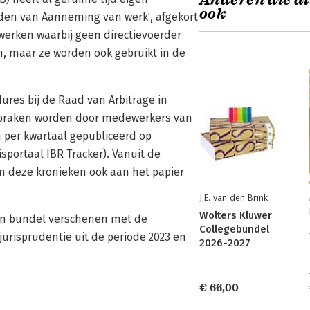
Anderen die di
ook
en van Aanneming van werk’, afgekort
erken waarbij geen directievoerder
n, maar ze worden ook gebruikt in de
ures bij de Raad van Arbitrage in
itspraken worden door medewerkers van
 per kwartaal gepubliceerd op
sportaal IBR Tracker). Vanuit de
m deze kronieken ook aan het papier
J.E. van den Brink
Wolters Kluwer
een bundel verschenen met de
Collegebundel
jurisprudentie uit de periode 2023 en
2026-2027
€ 66,00