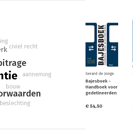
ing
civiel recht
rk
bitrage
ntie
aanneming
Gerard de Jonge
Bajesboek -
bouw
Handboek voor
orwaarden
gedetineerden
nbeslechting
€ 54,50