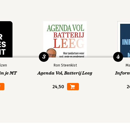
3
4
izen
Ron Steenkist
Ma
in je MT
Agenda Vol, Batterij Leeg
Infor
24,50
2