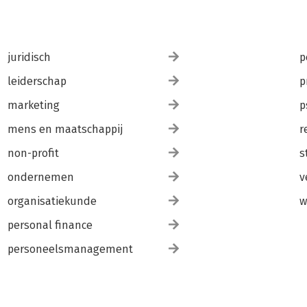
juridisch
p
leiderschap
p
marketing
p
mens en maatschappij
r
non-profit
s
ondernemen
v
organisatiekunde
w
personal finance
personeelsmanagement