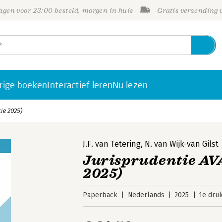
gen voor 23:00 besteld, morgen in huis
Gratis verzending
rige boeken
Interactief leren
Nu lezen
tie 2025)
J.F. van Tetering
,
N. van Wijk-van Gilst
Jurisprudentie AVA
2025)
Paperback
Nederlands
2025
1e dru