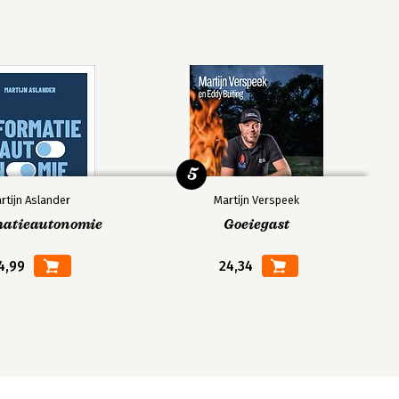
5
rtijn Aslander
Martijn Verspeek
matieautonomie
Goeiegast
4,99
24,34