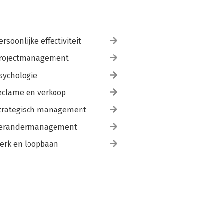
ersoonlijke effectiviteit
rojectmanagement
sychologie
eclame en verkoop
trategisch management
erandermanagement
erk en loopbaan