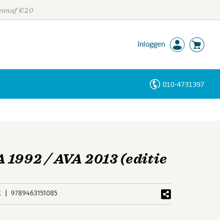
 vanaf €20
Inloggen
010-4731397
Personen
Trefwoorden
 1992 / AVA 2013 (editie
k
9789463151085