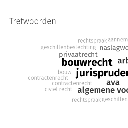
Trefwoorden
aannem
rechtspraak
naslagwe
geschillenbeslechting
privaatrecht
ar
bouwrecht
jurisprude
bouw
contractenrecht
ava
contractenrecht
algemene vo
civiel recht
geschille
rechtspraak