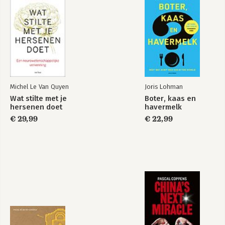
Focus op focus 184
Neem regelmatig pauze 193
Beweeg meer 197
Eet bewust en beter 202
Optimaliseer je slaap 209
Conclusie 216
Slotwoord 222
Een welgemeend woord van DANK 225
Michel Le Van Quyen
Joris Lohman
Bibliografie 229
Wat stilte met je
Boter, kaas en
Eindnoten 238
hersenen doet
havermelk
€ 29,99
€ 22,99