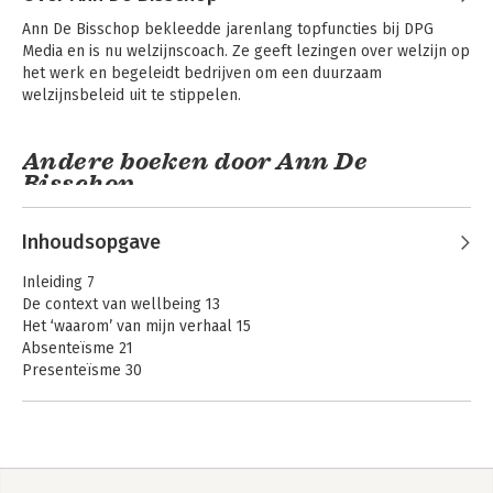
Ann De Bisschop bekleedde jarenlang topfuncties bij DPG 
Media en is nu welzijnscoach. Ze geeft lezingen over welzijn op 
het werk en begeleidt bedrijven om een duurzaam 
welzijnsbeleid uit te stippelen.
Andere boeken door Ann De
Bisschop
Inhoudsopgave
Inleiding 7
De context van wellbeing 13
Het ‘waarom’ van mijn verhaal 15
Absenteïsme 21
Presenteïsme 30
Retentie 32
Generatiemanagement 38
Stressmanagement 41
Voorbereiding op een wellbeingstrategie 48
Team AI
Team AI