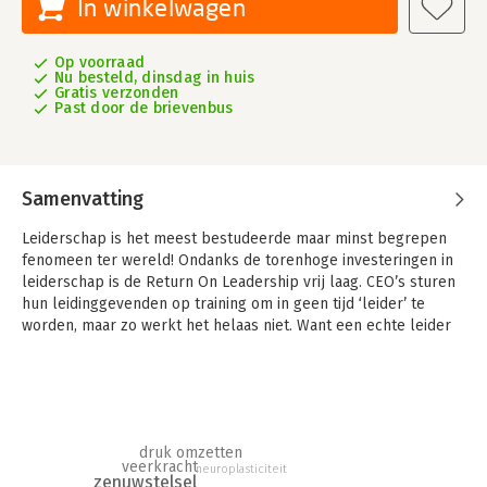
In winkelwagen
Op voorraad
Nu besteld, dinsdag in huis
Gratis verzonden
Past door de brievenbus
Samenvatting
Leiderschap is het meest bestudeerde maar minst begrepen
fenomeen ter wereld! Ondanks de torenhoge investeringen in
leiderschap is de Return On Leadership vrij laag. CEO’s sturen
hun leidinggevenden op training om in geen tijd ‘leider’ te
worden, maar zo werkt het helaas niet. Want een echte leider
worden, is pas mogelijk wanneer we de onderliggende
mechanismen van leiderschapsgedrag begrijpen.
Het Primal Rescue Mechanism, ons natuurlijk
stressresponssysteem, ligt aan de basis van dat gedrag. Door
inzicht in de werking van onze natuurlijke 'automatische piloot'
druk omzetten
veerkracht
neuroplasticiteit
(autonoom zenuwstelsel) ontdekken we hoe we leiderschap
zenuwstelsel