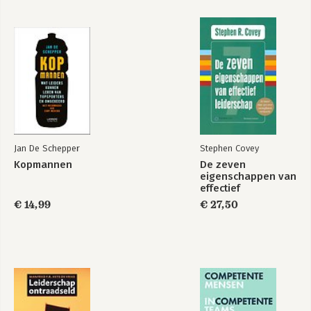
Kopmannen
Bekijk alle boeken
Jan De Schepper
Stephen Covey
Kopmannen
De zeven
eigenschappen van
effectief
leiderschap
€ 14,99
€ 27,50