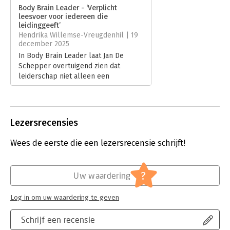
Verschijningsdatum:
25-8-2025
Body Brain Leader - ‘Verplicht
leesvoer voor iedereen die
Hoofdrubriek:
Leiderschap
leidinggeeft’
Hendrika Willemse-Vreugdenhil | 19
december 2025
In Body Brain Leader laat Jan De
Schepper overtuigend zien dat
leiderschap niet alleen een
denkproces is, maar een lichamelijke
ervaring. Recensent Hendrika
Willemse-Vreugdenhil beschrijft het
boek als een doorleefd en
Lezersrecensies
toegankelijk leiderschapshandboek
dat hoofd, hart en lichaam
Wees de eerste die een lezersrecensie schrijft!
samenbrengt in tijden van druk en
verandering.
Lees verder
?
Uw waardering
Log in om uw waardering te geven
Schrijf een recensie