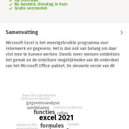
Op voorraad
Nu besteld, dinsdag in huis
Gratis verzonden
Samenvatting
Microsoft Excel is het meestgebruikte programma voor
rekenwerk en gegevens. Het is dan ook van belang om daar
vlot mee te kunnen werken. Steeds meer mensen ontdekken
het gemak en de ontelbare mogelijkheden van dit onderdeel
van het Microsoft Office-pakket. De nieuwste versie van dit
krachtige rekenprogramma is Excel 2021, als onderdeel van
Office 2021 en Microsoft 365.
Aan de hand van talloze uitgewerkte en verrassende
voorbeelden laat de auteur in deze actuele uitgave zien hoe u
financiële administratie
met weinig inspanning het maximale uit Microsoft Excel haalt. U
sorteren en filteren
gegevensanalyse
leert hoe u in een handomdraai handige lijsten maakt om
werkbladen
sorteren en filteren
gegevens bij te houden, rekenformules opstelt en grafieken
functies
cellen
excel 2021
maakt. De functies voor het rekenwerk vormen het kloppende
hart van Excel, bijna de helft van dit boek wordt besteed aan
formules
opmaak
datums en tijd
uitleg van de dertig meest gebruikte functies. Verder komen
gegevenslijsten