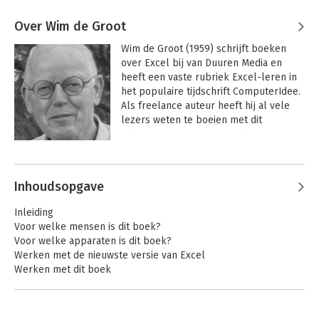
Over Wim de Groot
Wim de Groot (1959) schrijft boeken 
over Excel bij van Duuren Media en 
heeft een vaste rubriek Excel-leren in 
het populaire tijdschrift ComputerIdee. 
Als freelance auteur heeft hij al vele 
lezers weten te boeien met dit 
rekenprogramma. Hij begeleidt in de 
gezondheidszorg mensen op het 
Andere boeken door Wim de Groot
gebied van levensvragen. Daarbij is 
helder communiceren van groot 
Inhoudsopgave
belang. Dat hij helder kan 
communiceren blijkt ook in zijn uitleg 
Inleiding
van Excel. Aan beginnende en 
Voor welke mensen is dit boek?
gevorderde gebruikers laat hij zien hoe 
Voor welke apparaten is dit boek?
ze de mogelijkheden van dit 
Werken met de nieuwste versie van Excel
rekenwonder kunnen benutten. Als 
Werken met dit boek
nuchtere noorderling verstaat hij de 
Uw kennis testen en oefeningen maken
kunst om zaken die ingewikkeld lijken, 
Oefenbestanden ophalen
helder uiteen te zetten. Zijn doel is om 
Bijlagen en extra hoofdstuk downloaden