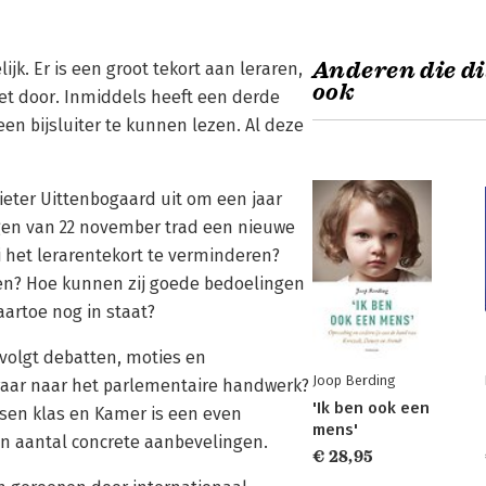
Anderen die di
ijk. Er is een groot tekort aan leraren,
ook
et door. Inmiddels heeft een derde
en bijsluiter te kunnen lezen. Al deze
eter Uittenbogaard uit om een jaar
ngen van 22 november trad een nieuwe
i het lerarentekort te verminderen?
gen? Hoe kunnen zij goede bedoelingen
artoe nog in staat?
 volgt debatten, moties en
Joop Berding
eraar naar het parlementaire handwerk?
'Ik ben ook een
ussen klas en Kamer is een even
mens'
en aantal concrete aanbevelingen.
€ 28,95