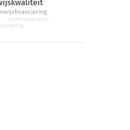
ijskwaliteit
rwijsfinanciering
onderwijspraktijk
italisering