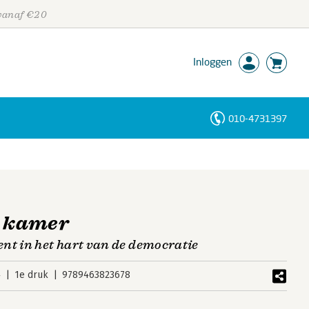
 vanaf €20
Inloggen
010-4731397
Personen
Trefwoorden
n kamer
nt in het hart van de democratie
4
1e druk
9789463823678