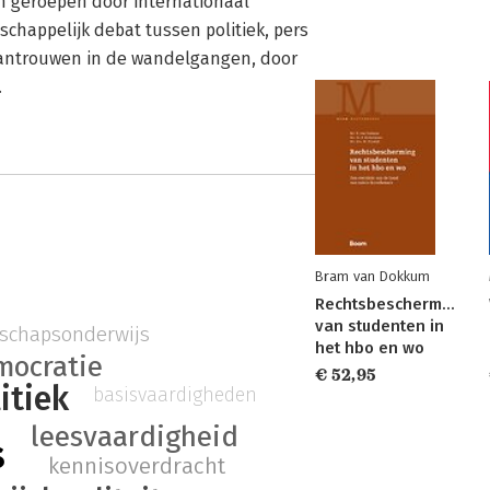
en geroepen door internationaal
chappelijk debat tussen politiek, pers
Wantrouwen in de wandelgangen, door
.
Bram van Dokkum
Rechtsbescherming
van studenten in
schapsonderwijs
het hbo en wo
mocratie
€ 52,95
itiek
basisvaardigheden
leesvaardigheid
s
kennisoverdracht