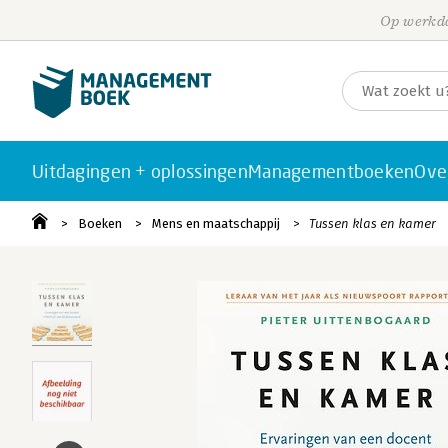
Op werkda
Uitdagingen + oplossingen
Managementboeken
Ove
Boeken
Mens en maatschappij
Tussen klas en kamer