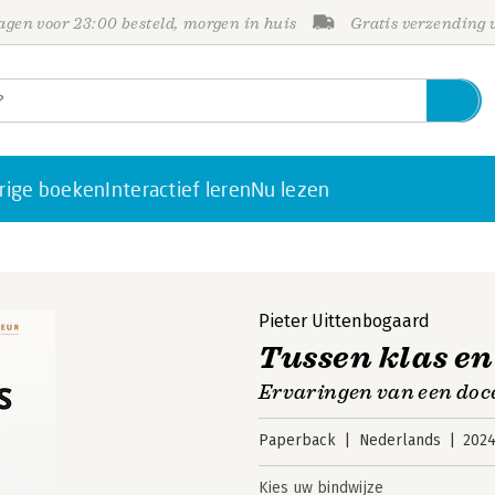
gen voor 23:00 besteld, morgen in huis
Gratis verzending
rige boeken
Interactief leren
Nu lezen
Pieter Uittenbogaard
Tussen klas e
Ervaringen van een doce
Paperback
Nederlands
202
Kies uw bindwijze