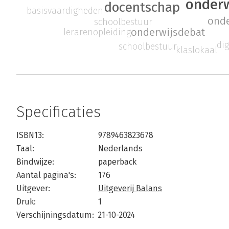
onderw
docentschap
basisvaardigheden
onde
schoolbestuur
onderwijsdebat
lerarenopleiding
dig
schoolbestuur
klaslokaal
Specificaties
ISBN13:
9789463823678
Taal:
Nederlands
Bindwijze:
paperback
Aantal pagina's:
176
Uitgever:
Uitgeverij Balans
Druk:
1
Verschijningsdatum:
21-10-2024