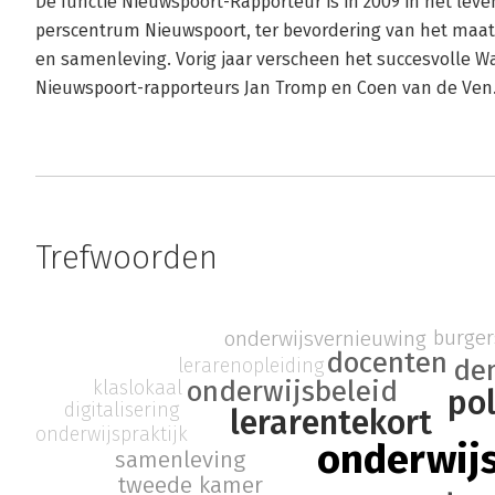
De functie Nieuwspoort-Rapporteur is in 2009 in het lev
perscentrum Nieuwspoort, ter bevordering van het maats
en samenleving. Vorig jaar verscheen het succesvolle 
Nieuwspoort-rapporteurs Jan Tromp en Coen van de Ven
Trefwoorden
burger
onderwijsvernieuwing
docenten
de
lerarenopleiding
onderwijsbeleid
klaslokaal
pol
digitalisering
lerarentekort
onderwijspraktijk
onderwij
samenleving
tweede kamer