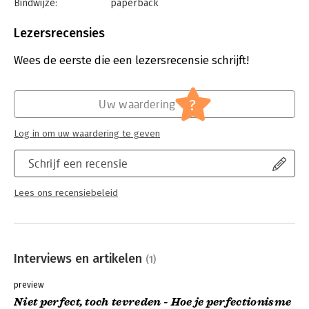
Bindwijze:
paperback
Aantal pagina's:
220
Uitgever:
Pelckmans
Lezersrecensies
Druk:
1
Verschijningsdatum:
4-4-2023
Wees de eerste die een lezersrecensie schrijft!
Hoofdrubriek:
Persoonlijke effectiviteit
,
Psychologie
?
Uw waardering
Log in om uw waardering te geven
Schrijf een recensie
Lees ons recensiebeleid
Interviews en artikelen
(1)
preview
Niet perfect, toch tevreden - Hoe je perfectionisme