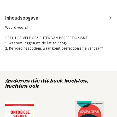
te kunnen realiseren.
Andere boeken door Liesbet Boone
Inhoudsopgave
Woord vooraf
DEEL 1 DE VELE GEZICHTEN VAN PERFECTIONISME
1. Waarom leggen we de lat zo hoog?
2. De voedingsbodem: waar komt perfectionisme vandaan?
3. Perfectionisme herkennen
4. Optimalisme
DEEL 2 VAN PERFECTIONISME NAAR OPTIMALISME
5. Willen: ontdek je kern
Niet perfect, toch
Anderen die dit boek kochten,
6. Durven: open je bolster
tevreden
kochten ook
7. Doen
Dankwoord
Meer lezen
Bekijk alle boeken