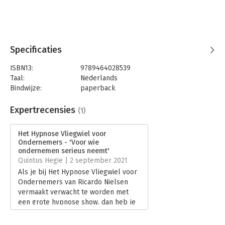
De beschreven methodiek gaat elke ondernemer
gegarandeerd meer winst opleveren. Ricardo Nielsen is de
uitvinder van het hypnose vliegwiel voor ondernemers.
Specificaties
ISBN13:
9789464028539
Taal:
Nederlands
Bindwijze:
paperback
Aantal pagina's:
160
Uitgever:
meerwinstdoorhypnose
Expertrecensies
(1)
Druk:
1
Verschijningsdatum:
3-6-2021
Het Hypnose Vliegwiel voor
Ondernemers - 'Voor wie
Hoofdrubriek:
Ondernemen
ondernemen serieus neemt'
Quintus Hegie | 2 september 2021
Als je bij Het Hypnose Vliegwiel voor
Ondernemers van Ricardo Nielsen
vermaakt verwacht te worden met
een grote hypnose show, dan heb je
het helemaal mis. Met dit op het
eerste oog wat onopvallende boek