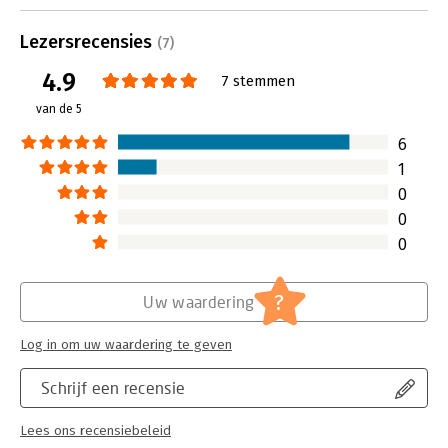
beschik je juist over een serieus
instrument om als startende
Lezersrecensies
(7)
ondernemer opvallend veel impact
op jezelf en je onderneming te
4.9
7 stemmen
maken.
van de 5
Lees verder
6
1
0
0
0
?
Uw waardering
Log in om uw waardering te geven
Schrijf een recensie
Lees ons recensiebeleid