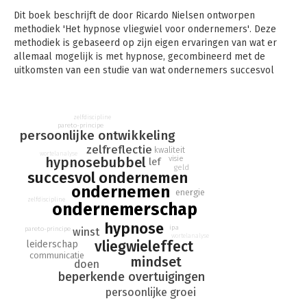
Dit boek beschrijft de door Ricardo Nielsen ontworpen
methodiek 'Het hypnose vliegwiel voor ondernemers'. Deze
methodiek is gebaseerd op zijn eigen ervaringen van wat er
allemaal mogelijk is met hypnose, gecombineerd met de
uitkomsten van een studie van wat ondernemers succesvol
maakt.
Het blijkt dat er acht succesprincipes zijn waar ondernemers
zelfdiscipline
super op presteren. Die acht principes zijn samengebracht in
pareto-principe
persoonlijke ontwikkeling
het hypnose vliegwiel voor ondernemers. Waarom hypnose?
Hypnose is de meest makkelijke manier om het onbewuste bij
zelfreflectie
kwaliteit
wortelanalyse
visie
hypnosebubbel
lef
te sturen en hierdoor beperkt je mindset je niet meer om
geld
succesvol ondernemen
succesvol te zijn.
ondernemen
energie
Dit is dus geen boek over de technische kanten van het
zelfdiscipline
ondernemerschap
ondernemen, maar een boek dat zich richt op de mindset.
hypnose
Ondernemen gaat namelijk grotendeels over de psyche. Deze
ipa
pareto-principe
winst
wortelanalyse
psyche beïnvloedt alle acties die een ondernemer neemt.
vliegwieleffect
leiderschap
communicatie
mindset
Het is geen boek om alleen maar te lezen, dit boek vraagt om
doen
beperkende overtuigingen
te gaan doen, om actie te ondernemen. Doen is ook één van de
succesprincipes in het vliegwiel.
persoonlijke groei