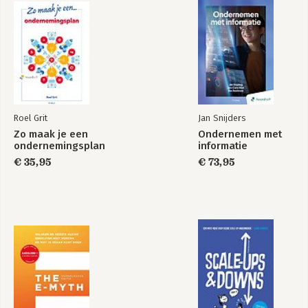
gecertificeerd hypnotherapeut en een 
Tot slot 155
reiki master.
Nawoord 157
Dankwoord 158
Roel Grit
Jan Snijders
Zo maak je een
Ondernemen met
ondernemingsplan
informatie
€ 35,95
€ 73,95