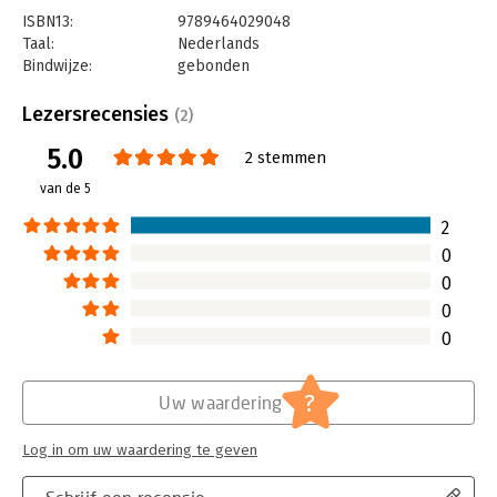
ISBN13:
9789464029048
Taal:
Nederlands
Bindwijze:
gebonden
Aantal pagina's:
210
Uitgever:
Fiona Cook Coaching
Lezersrecensies
(2)
Druk:
1
5.0
Verschijningsdatum:
1-6-2021
2 stemmen
van de 5
Hoofdrubriek:
Psychologie
2
0
0
0
0
?
Uw waardering
Log in om uw waardering te geven