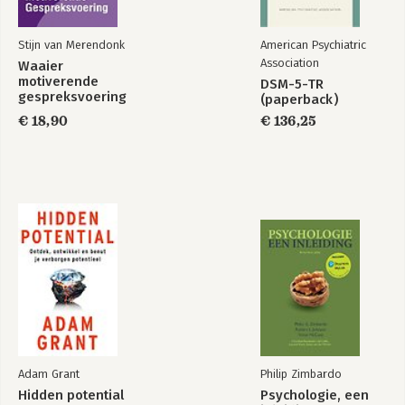
Stappen naar heling 123
Verlamd van angst 131
Aikido 135
Stijn van Merendonk
American Psychiatric
Geen reden tot klagen 139
Association
Waaier
Omdat het kon 151
motiverende
DSM-5-TR
Vaste grond 161
gespreksvoering
(paperback)
De liefde 167
€ 18,90
€ 136,25
Micky 177
Een continu proces 181
Tot slot 189
Brief aan mijn vader 195
Nu jij 199
Dankwoord 201
Begrippenlijst 205
Mijn pareltjes 208
Adam Grant
Philip Zimbardo
Hidden potential
Psychologie, een