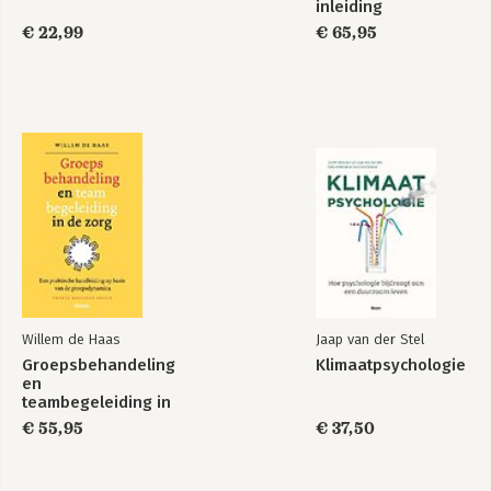
inleiding
€ 22,99
€ 65,95
Willem de Haas
Jaap van der Stel
Groepsbehandeling
Klimaatpsychologie
en
teambegeleiding in
de zorg
€ 55,95
€ 37,50