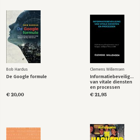
actief in de zorg, het onderwijs, de 
Over de auteur 83
verzekeringssector en eerder bij de 
overheid.

In zijn boek 'Leiderschap in het AI-
tijdperk' (2025) behandelt hij vier 
kernkwaliteiten die het 
leiderschspsteam van een organisatie 
moet hebben in deze tijd van 
verregaande digitalisering en 
samensmelting van mens en 
Bob Hardus
Clemens Willemsen
technologie: visionair leiderschap, risico 
leiderschap, moreel leiderschap en 
De Google formule
Informatiebeveiliging
van vitale diensten
cultureel leiderschap.

Cyber in the Board
en processen
€ 20,00
€ 21,95
Eerder schreef hij het boek 
Cyber In 
the Board – toezicht op digitale 
transformatie
 (2022) gericht op 
Bekijk alle boeken
toezichthouders en commissarissen die 
zich willen bekwamen in het stellen van 
de juiste vragen en het herkennen van 
de juiste signalen voor succesvolle 
digitale vernieuwing.