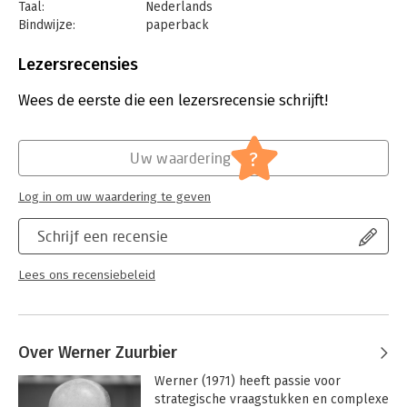
Taal:
Nederlands
Bindwijze:
paperback
Aantal pagina's:
84
Uitgever:
Werner Zuurbier (Brave New Books)
Lezersrecensies
Druk:
1
Verschijningsdatum:
15-11-2022
Wees de eerste die een lezersrecensie schrijft!
Hoofdrubriek:
IT-management / ICT
?
Uw waardering
Log in om uw waardering te geven
Schrijf een recensie
Lees ons recensiebeleid
Over Werner Zuurbier
Werner (1971) heeft passie voor 
strategische vraagstukken en complexe 