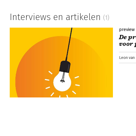
Hoof en Hans-Peter Westerbeek zien hoe pro
structuur brengt met modellen als de wyber 
Interviews en artikelen
(1)
Henny Portman hierop in.
Lees verder
preview
De pr
voor 
Leon van