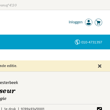
 vanaf €20
Inloggen
010-4731397
Personen
Trefwoorden
nde editie.
esterbeek
sseur
gie
1e druk
9789493451001