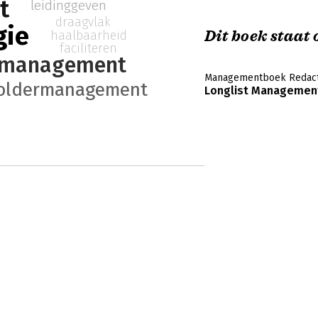
t
leidinggeven
draagvlak
gie
Dit boek staat o
haalbaarheid
faciliteren
tmanagement
Managementboek Redact
holdermanagement
Longlist Management