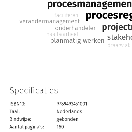
procesmanagemen
procesre
faciliteren
verandermanagement
projec
onderhandelen
haalbaarheid
stake
planmatig werken
draagvlak
Specificaties
ISBN13:
9789493451001
Taal:
Nederlands
Bindwijze:
gebonden
Aantal pagina's:
160