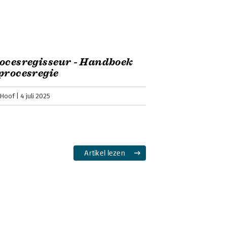
cesregie richting, draagvlak en
en het P-kompas. In zijn recensie gaat
ocesregisseur - Handboek
procesregie
 Hoof
4 juli 2025
Artikel lezen