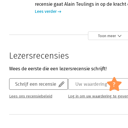
recensie gaat Alain Teulings in op de krach
Lees verder
De procesregisseur – ‘Informatieve fris
Toon meer
Hans de Witte-van Mierlé | 6 oktober 2025
Het boek De procesregisseur – Handboek voo
Lezersrecensies
Hans-Peter Westerbeek verkent hoe ideeën u
de procesregisseur daarbij speelt. Het mist
Wees de eerste die een lezersrecensie schrijft!
aanpakken, methoden en valkuilen, schrijft 
Lees verder
?
Schrijf een recensie
Uw waardering
Lees ons recensiebeleid
Log in om uw waardering te geve
De procesregisseur - Gestructureerd 
Henny Portman | 2 september 2025
Complexe samenwerkingen vragen om meer 
improvisatie. In De procesregisseur – Handb