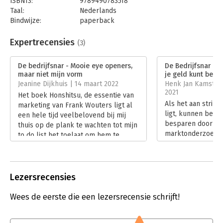
ISBN13:
9789490783518
Taal:
Nederlands
Bindwijze:
paperback
Aantal pagina's:
244
Uitgever:
Reality Bites Publishing
Expertrecensies
(3)
Druk:
1
Verschijningsdatum:
12-10-2021
De bedrijfsnar - Mooie eye openers,
De Bedrijfsnar - 
maar niet mijn vorm
je geld kunt besp
Hoofdrubriek:
Marketing
Jeanine Dijkhuis | 14 maart 2022
Henk Jan Kamstee
2021
Het boek Honshitsu, de essentie van
Als het aan stripf
marketing van Frank Wouters ligt al
ligt, kunnen bedri
een hele tijd veelbelovend bij mij
besparen door nie
thuis op de plank te wachten tot mijn
marktonderzoekb
to do list het toelaat om hem te
‘nietszeggende enq
lezen.
stripboek De bedr
Lees verder
Wouters een opro
vooral zelf te bl
Lezersrecensies
niet te vertrouwe
Lees verder
Wees de eerste die een lezersrecensie schrijft!