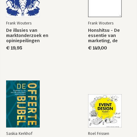
marketing, de
traditionele marketing en marketeers 
marketing van de
de plaats geven die ze verdienen: op 
essentie
het hoogste strategische echelon.
Frank Wouters
Frank Wouters
De illusies van
Honshitsu - De
marktonderzoek en
essentie van
opiniepeilingen
marketing, de
marketing van de
€ 19,95
€ 149,00
essentie
De illusies van
marktonderzoek en
opiniepeilingen
Bekijk alle boeken
Saskia Kerkhof
Roel Frissen