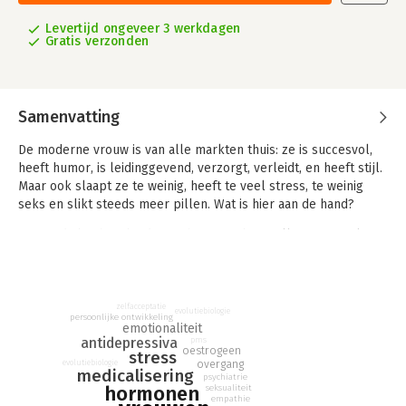
Levertijd ongeveer 3 werkdagen
Gratis verzonden
Samenvatting
De moderne vrouw is van alle markten thuis: ze is succesvol,
heeft humor, is leidinggevend, verzorgt, verleidt, en heeft stijl.
Maar ook slaapt ze te weinig, heeft te veel stress, te weinig
seks en slikt steeds meer pillen. Wat is hier aan de hand?
In 'Moody bitches' biedt psychiater en bestsellerauteur Julie
Holland een baanbrekend nieuw perspectief op de moderne
vrouw. Vrouwen hebben geleerd hun buien te onderdrukken
en hun humeuren te verbergen. Ze denken dat ze stabiel
moeten zijn - en dat emoties en stemmingswisselingen
zelfacceptatie
evolutiebiologie
persoonlijke ontwikkeling
verdacht zijn. Wat ze echter vergeten - of misschien hebben ze
emotionaliteit
antidepressiva
pms
het zich wel nooit gerealiseerd? - is dat ze helemaal niet
oestrogeen
stress
gemaakt zijn om rustig en voorspelbaar gedrag te vertonen.
overgang
evolutiebiologie
medicalisering
psychiatrie
Hun gevoelens en buien zijn cyclisch - en dat is juist een
hormonen
seksualiteit
kracht, geen zwakte. De natuur heeft het allemaal precies zo
empathie