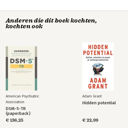
Complete Guide to Cannabis. Holland 
geeft over de hele wereld lezingen en 
treedt regelmatig als expert op bij 
Anderen die dit boek kochten,
Time, The Wall Street Journal, FOX, NBC 
kochten ook
en CNN.
American Psychiatric
Adam Grant
Association
Hidden potential
DSM-5-TR
(paperback)
€ 136,25
€ 22,99