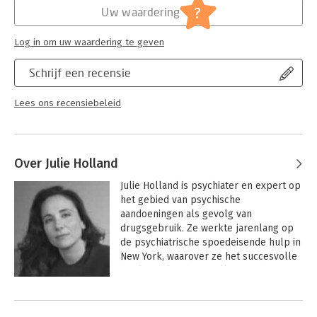
?
Uw waardering
Log in om uw waardering te geven
Schrijf een recensie
Lees ons recensiebeleid
Over Julie Holland
Julie Holland is psychiater en expert op 
het gebied van psychische 
aandoeningen als gevolg van 
drugsgebruik. Ze werkte jarenlang op 
de psychiatrische spoedeisende hulp in 
New York, waarover ze het succesvolle 
boek Weekends at Bellevue schreef. 
Eerder schreef ze The Complete Guide: 
A Comprehensive Look at the risks and 
Benefits of MDMA en The Pot Book: A 