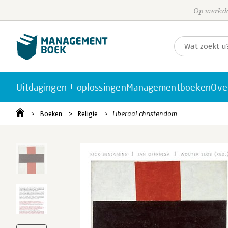
Op werkda
Uitdagingen + oplossingen
Managementboeken
Ove
Boeken
Religie
Liberaal christendom