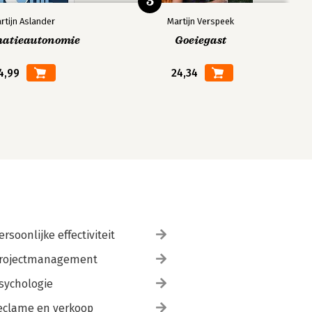
5
rtijn Aslander
Martijn Verspeek
matieautonomie
Goeiegast
4,99
24,34
ersoonlijke effectiviteit
rojectmanagement
sychologie
eclame en verkoop