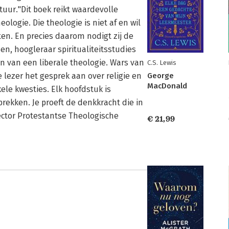
tuur."Dit boek reikt waardevolle
logie. Die theologie is niet af en wil
ten. En precies daarom nodigt zij de
sen, hoogleraar spiritualiteitsstudies
n van een liberale theologie. Wars van
C.S. Lewis
George
lezer het gesprek aan over religie en
MacDonald
kele kwesties. Elk hoofdstuk is
rekken. Je proeft de denkkracht die in
ector Protestantse Theologische
€ 21,99