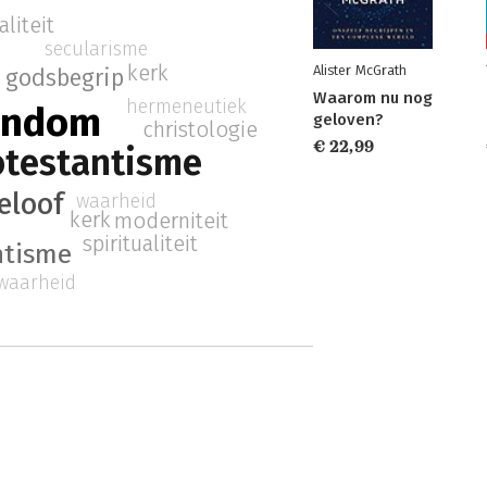
aliteit
secularisme
kerk
Alister McGrath
godsbegrip
Waarom nu nog
hermeneutiek
tendom
geloven?
christologie
€ 22,99
rotestantisme
eloof
waarheid
kerk
moderniteit
spiritualiteit
ntisme
waarheid