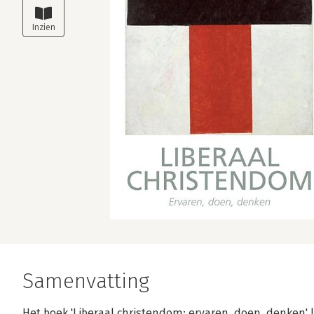
Samenvatting
Het boek 'Liberaal christendom: ervaren, doen, denken' l