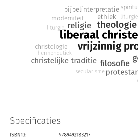
spiritu
bijbelinterpretatie
ethiek
liturgie
moderniteit
theologie
religie
liturgie
liberaal chris
vrijzinnig p
christologie
hermeneutiek
g
christelijke traditie
filosofie
protesta
secularisme
Specificaties
ISBN13:
9789492183217