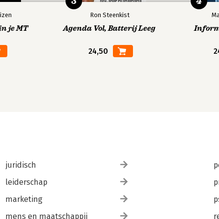
3
4
izen
Ron Steenkist
Ma
in je MT
Agenda Vol, Batterij Leeg
Infor
24,50
2
juridisch
p
leiderschap
p
marketing
p
mens en maatschappij
r