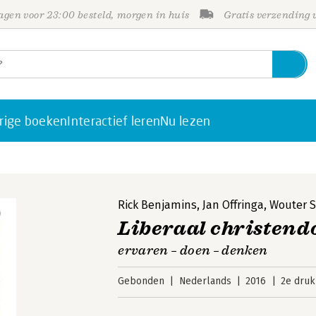
gen voor 23:00 besteld, morgen in huis
Gratis verzending
rige boeken
Interactief leren
Nu lezen
Rick Benjamins
,
Jan Offringa
,
Wouter S
Liberaal christen
ervaren – doen – denken
Gebonden
Nederlands
2016
2e druk