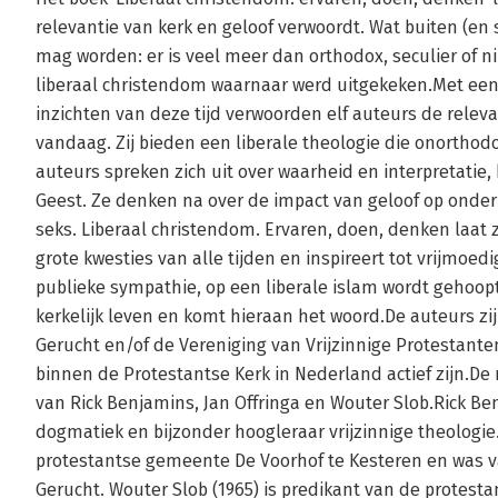
relevantie van kerk en geloof verwoordt. Wat buiten (en
mag worden: er is veel meer dan orthodox, seculier of ni
liberaal christendom waarnaar werd uitgekeken.Met een 
inzichten van deze tijd verwoorden elf auteurs de relevan
vandaag. Zij bieden een liberale theologie die onorthod
auteurs spreken zich uit over waarheid en interpretatie,
Geest. Ze denken na over de impact van geloof op onder 
seks. Liberaal christendom. Ervaren, doen, denken laat z
grote kwesties van alle tijden en inspireert tot vrijmoe
publieke sympathie, op een liberale islam wordt gehoopt
kerkelijk leven en komt hieraan het woord.De auteurs z
Gerucht en/of de Vereniging van Vrijzinnige Protestan
binnen de Protestantse Kerk in Nederland actief zijn.De
van Rick Benjamins, Jan Offringa en Wouter Slob.Rick Ben
dogmatiek en bijzonder hoogleraar vrijzinnige theologie. 
protestantse gemeente De Voorhof te Kesteren en was va
Gerucht. Wouter Slob (1965) is predikant van de protes