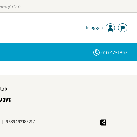
 vanaf €20
Inloggen
010-4731397
Personen
Trefwoorden
lob
dom
9789492183217