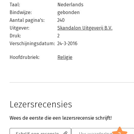
Taal:
Nederlands
Bindwijze:
gebonden
Aantal pagina's:
240
Uitgever:
Skandalon Uitgeverij B.V.
Druk:
2
Verschijningsdatum:
24-3-2016
Hoofdrubriek:
Religie
Lezersrecensies
Wees de eerste die een lezersrecensie schrijft!
Schrijf een recensie
Uw waardering