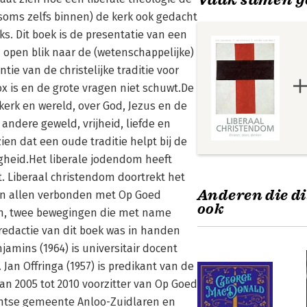
 soms zelfs binnen) de kerk ook gedacht
ks. Dit boek is de presentatie van een
open blik naar de (wetenschappelijke)
tie van de christelijke traditie voor
ox is en de grote vragen niet schuwt.De
 kerk en wereld, over God, Jezus en de
andere geweld, vrijheid, liefde en
ien dat een oude traditie helpt bij de
digheid.Het liberale jodendom heeft
. Liberaal christendom doortrekt het
Anderen die di
ijn allen verbonden met Op Goed
ook
ten, twee bewegingen die met name
 redactie van dit boek was in handen
jamins (1964) is universitair docent
Jan Offringa (1957) is predikant van de
n 2005 tot 2010 voorzitter van Op Goed
tantse gemeente Anloo-Zuidlaren en