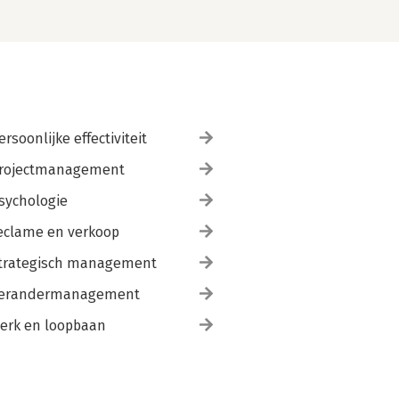
ersoonlijke effectiviteit
rojectmanagement
sychologie
eclame en verkoop
trategisch management
erandermanagement
erk en loopbaan