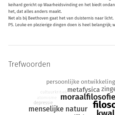
keihard gericht op Waarheidsvinding en het biedt ondanks
het, dat alles anders maakt.
Net als bij Beethoven gaat het van duisternis naar licht.
PS. Leuke en plezierige dingen doen is heel belangrijk; 
Trefwoorden
persoonlijke ontwikkelin
zing
metafysica
cultuurkritiek
moraalfilosofi
atomisme
filos
depressie
menselijke natuur
kwal