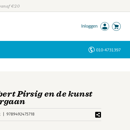
 vanaf €20
Inloggen
010-4731397
Personen
Trefwoorden
bert Pirsig en de kunst
orgaan
k
9789492475718