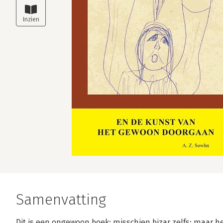
Samenvatting
Dit is een ongewoon boek; misschien bizar zelfs; maar he