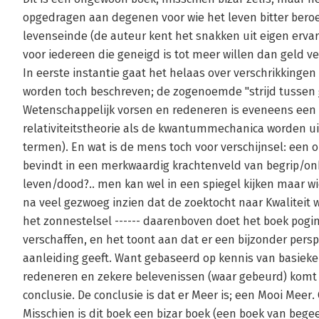
opgedragen aan degenen voor wie het leven bitter bero
levenseinde (de auteur kent het snakken uit eigen ervarin
voor iedereen die geneigd is tot meer willen dan geld v
In eerste instantie gaat het helaas over verschrikkingen 
worden toch beschreven; de zogenoemde "strijd tussen
Wetenschappelijk vorsen en redeneren is eveneens een
relativiteitstheorie als de kwantummechanica worden uit
termen). En wat is de mens toch voor verschijnsel: een on
bevindt in een merkwaardig krachtenveld van begrip/onb
leven/dood?.. men kan wel in een spiegel kijken maar wie
na veel gezwoeg inzien dat de zoektocht naar Kwaliteit w
het zonnestelsel ------ daarenboven doet het boek pogi
verschaffen, en het toont aan dat er een bijzonder perspe
aanleiding geeft. Want gebaseerd op kennis van basiek
redeneren en zekere belevenissen (waar gebeurd) komt h
conclusie. De conclusie is dat er Meer is; een Mooi Meer. 
Misschien is dit boek een bizar boek (een boek van begee