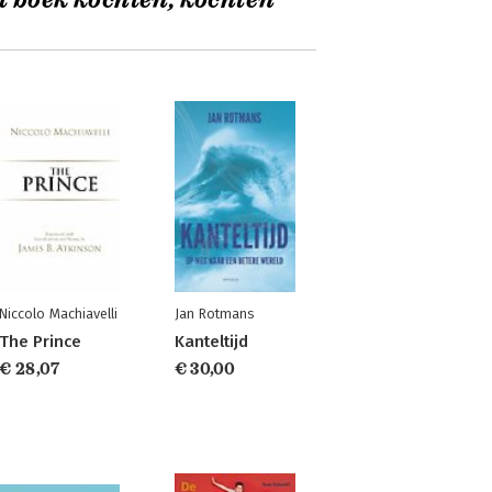
t boek kochten, kochten
Niccolo Machiavelli
Jan Rotmans
The Prince
Kanteltijd
€ 28,07
€ 30,00