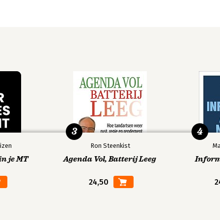
3
4
izen
Ron Steenkist
Ma
in je MT
Agenda Vol, Batterij Leeg
Infor
24,50
2