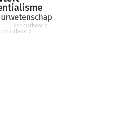
entialisme
uurwetenschap
kennistheorie
kennistheorie