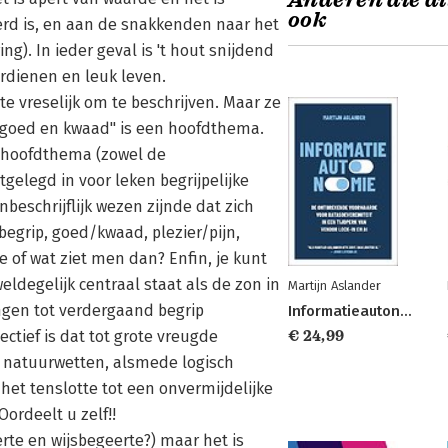
Anderen die di
ook
erd is, en aan de snakkenden naar het
g). In ieder geval is 't hout snijdend
erdienen en leuk leven.
te vreselijk om te beschrijven. Maar ze
 goed en kwaad" is een hoofdthema.
 hoofdthema (zowel de
gelegd in voor leken begrijpelijke
beschrijflijk wezen zijnde dat zich
egrip, goed/kwaad, plezier/pijn,
 of wat ziet men dan? Enfin, je kunt
eldegelijk centraal staat als de zon in
Martijn Aslander
ngen tot verdergaand begrip
Informatieautonomie
ctief is dat tot grote vreugde
€ 24,99
e natuurwetten, alsmede logisch
et tenslotte tot een onvermijdelijke
Oordeelt u zelf!!
rte en wijsbegeerte?) maar het is