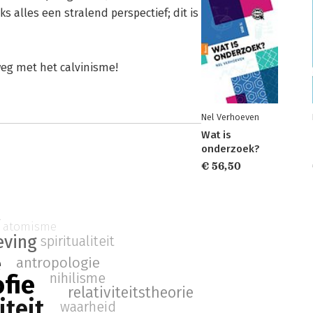
 alles een stralend perspectief; dit is
weg met het calvinisme!
Nel Verhoeven
Wat is
onderzoek?
€ 56,50
g
atomisme
eving
spiritualiteit
e
antropologie
ofie
nihilisme
relativiteitstheorie
iteit
waarheid