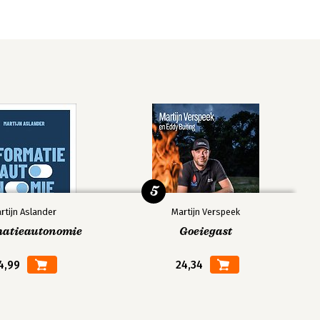
5
rtijn Aslander
Martijn Verspeek
matieautonomie
Goeiegast
4,99
24,34