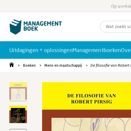
Op werkda
Uitdagingen + oplossingen
Managementboeken
Ove
Boeken
Mens en maatschappij
De filosofie van Rober