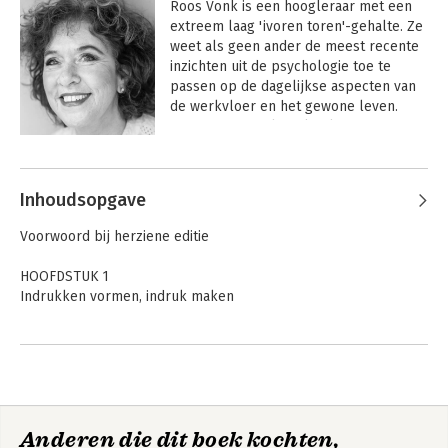
Roos Vonk is een hoogleraar met een 
extreem laag 'ivoren toren'-gehalte. Ze 
weet als geen ander de meest recente 
inzichten uit de psychologie toe te 
passen op de dagelijkse aspecten van 
de werkvloer en het gewone leven. 
Daarmee vertaalt ze kwalitatief 
hoogwaardige kennis naar praktische 
Andere boeken door Roos Vonk
tips en adviezen voor het dagelijks 
leven. Als hoogleraar aan de Radboud 
Inhoudsopgave
Universiteit Nijmegen doet ze 
onderzoek naar zelfkennis, sociale 
Voorwoord bij herziene editie
interactie, beïnvloeding en 
gedragsverandering. Ze is daarnaast 
HOOFDSTUK 1
een veelgevraagd spreker voor o.a. 
Indrukken vormen, indruk maken
managers en HR-mensen. Tevens geeft 
ze geregeld masterclasses aan 
DEEL I
coaches, counselors en mediators die 
HOOFDSTUK 2
up-to-date kennis uit de psychologie 
De eerste indruk de beste?
willen vergaren en toepassen in hun 
HOOFDSTUK 3
werk. 

Schoonheid en uiterlijk
Mijn ego heeft altijd
Liefde, lust en
Anderen die dit boek kochten,
Test
gelijk
ellende
Zowel in haar schrijven als in haar 