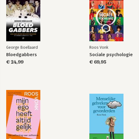
HOOFDSTUK 11
De voorspelling die zichzelf bevestigt
DEEL III
HOOFDSTUK 12
Eerste indrukken bij sollicitaties
HOOFDSTUK 13
Eerste indrukken bij daten
George Boellaard
Roos Vonk
Test
Bloedgabbers
Sociale psychologie
€ 24,99
€ 69,95
Ten slotte
Noten