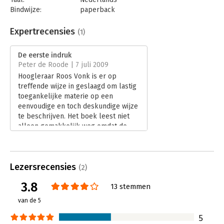
Bindwijze:
paperback
Aantal pagina's:
328
Uitgever:
Maven Publishing
Expertrecensies
(1)
Druk:
1
Verschijningsdatum:
13-6-2017
De eerste indruk
Peter de Roode | 7 juli 2009
Hoofdrubriek:
Psychologie
Hoogleraar Roos Vonk is er op
treffende wijze in geslaagd om lastig
toegankelijke materie op een
eenvoudige en toch deskundige wijze
te beschrijven. Het boek leest niet
alleen gemakkelijk weg omdat de
wetenschappelijke voetnoten
ontbreken, maar vooral omdat Vonk
haar thema goed weet te
Lezersrecensies
presenteren. De inhoud van het boek
(2)
reikt verder dan die eerste indruk
3.8
13 stemmen
alleen. De auteur behandelt veel
psychologische thema's waarmee we
van de 5
in het dagelijkse leven te maken
hebben maar waar we ons van de
5