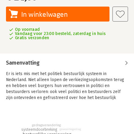
In winkelwagen
Op voorraad
Vandaag voor 23:00 besteld, zaterdag in huis
Gratis verzonden
Samenvatting
Er is iets mis met het politiek bestuurlijk systeem in
Nederland. Niet alleen lopen de verkiezingsopkomsten terug
en hebben veel burgers hun vertrouwen in politici en
bestuurders verloren: ook veel politici en bestuurders zelf
zijn ontevreden en gefrustreerd over hoe het bestuurlijk
systeem op dit moment werkt - of eigenlijk niet werkt. Zij
merken telkens weer dat het heel moeilijk is om als
volksvertegenwoordiger of bestuurder écht iets te bereiken.
gedragsverandering
Wat is er aan de hand? Hoe belemmert het bestuurlijk systeem
systeemdoorbreking
gewoontegedrag
het goed functioneren van onze democratie? Welke rol speelt