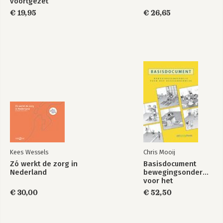
voortgezet
onderwijs
€ 19,95
€ 26,65
Kees Wessels
Chris Mooij
Zó werkt de zorg in
Basisdocument
Nederland
bewegingsonderwijs
voor het
basisonderwijs
€ 30,00
€ 52,50