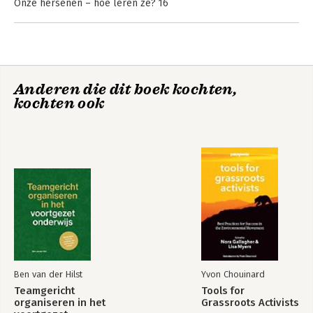
Onze hersenen – hoe leren ze? 16
Je zult het maar zijn: raadslid 26
Je zult het maar zijn: wethouder 54
Je zult het maar zijn: ambtenaar 81
Je zult het maar zijn: journalist 92
Systeemdoorbrekend werken 107
Anderen die dit boek kochten,
Het gaat echt niet vanzelf 113
kochten ook
Dankwoord 119
Ben van der Hilst
Yvon Chouinard
Teamgericht
Tools for
organiseren in het
Grassroots Activists