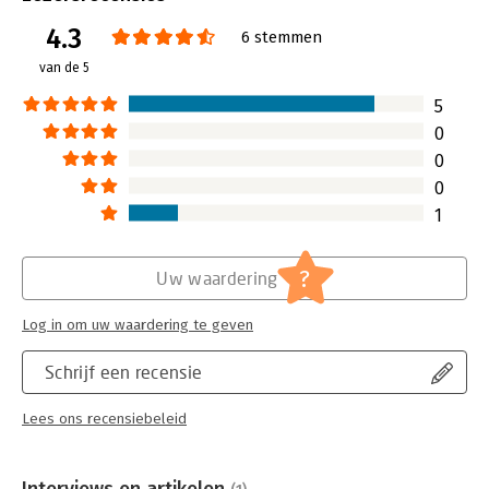
Druk:
1
4.3
Verschijningsdatum:
26-2-2018
6 stemmen
van de 5
Hoofdrubriek:
Non-profit
Jongbloed:
Bestuurskunde
5
0
0
0
1
?
Uw waardering
Log in om uw waardering te geven
Schrijf een recensie
Lees ons recensiebeleid
Interviews en artikelen