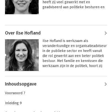
heeft zij veel gewerkt met en 
geadviseerd aan politieke besturen en 
hun ambtelijke directie.
Over Ilse Hofland
Ilse Hofland is werkzaam als 
veranderkundige en organisatieadviseur 
in de publieke sector en heeft vanuit 
die rol gewerkt aan een beter politiek 
bestuur. Met familie en kennissen die 
werkzaam zijn in de politiek, hoort zij 
daarnaast vanuit de dagelijkse praktijk 
hoe het politiek bestuurlijk systeem 
wel en vooral niet kan werken.
Inhoudsopgave
Voorwoord 7
Inleiding 9