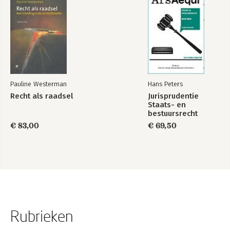
Pauline Westerman
Hans Peters
Recht als raadsel
Jurisprudentie
Staats- en
bestuursrecht
1849-2025
€ 83,00
€ 69,50
Rubrieken