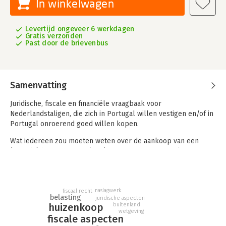
In winkelwagen
Levertijd ongeveer 6 werkdagen
Gratis verzonden
Past door de brievenbus
Samenvatting
Juridische, fiscale en financiële vraagbaak voor
Nederlandstaligen, die zich in Portugal willen vestigen en/of in
Portugal onroerend goed willen kopen.
Wat iedereen zou moeten weten over de aankoop van een
(tweede) huis in Portugal en/of vestiging in Portugal
Portugal is voor Nederlanders en Belgen nog steeds een
aantrekkelijk land om er een huis te kopen en er te wonen.
naslagwerk
fiscaal recht
In dit handboek worden vrijwel alle aspecten die daarbij
belasting
juridische aspecten
huizenkoop
buitenland
komen kijken besproken.
wetgeving
fiscale aspecten
Het begint met een inleiding over het land zelf, de