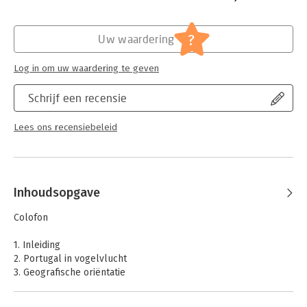
Hoofdrubriek:
Juridisch
Jongbloed:
Onroerend goed recht [vastgoed]
?
Uw waardering
Serie:
Wonen en kopen in
Log in om uw waardering te geven
Schrijf een recensie
Lees ons recensiebeleid
Inhoudsopgave
Colofon
1. Inleiding
2. Portugal in vogelvlucht
3. Geografische oriëntatie
4. Oriëntatiefase, locatie, soort onroerend goed en vraagprijs
5. De Portugese onroerendgoedmarkt