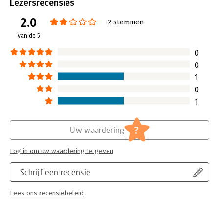
Uitgever:
Guide Lines
Lezersrecensies
Druk:
16
2.0
Verschijningsdatum:
12-4-2024
2 stemmen
van de 5
Hoofdrubriek:
Juridisch
Jongbloed:
Onroerend goed recht [vastgoed]
0
Serie:
Wonen en kopen in
0
1
0
1
?
Uw waardering
Log in om uw waardering te geven
Schrijf een recensie
Lees ons recensiebeleid