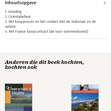
Inhoudsopgave
1. Inleiding
2. Oriëntatiefase
3. Het koopproces en het contact met de makelaar en de
notaris
4. Het Franse koopcontract (de voor-overeenkomst)
5. De overdracht
6. Het kopen van (bouwgrond)
7. Aanvraag van een bouwvergunning
8. Het bouwproces; contact met architect en aannemer
9. Verzekeringen, garanties en aansprakelijkheid bij het
Anderen die dit boek kochten,
bouwen
kochten ook
10. Renovatie en onderhoud
11. Appartementsrecht / Copropriété
12. Fiscale aspecten bij de aankoop van bestaand en nieuw
onroerend goed
13. Vertrek uit Nederland
14. Vestiging in Frankrijk
15. De verhuizing
16. Bankzaken
17. Verzekeringen
18. De Nederlandse zorgverzekering bij vestiging in Frankrijk