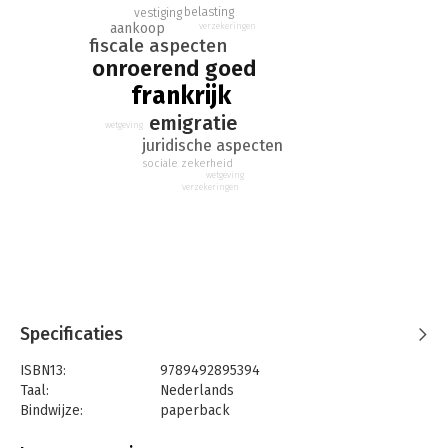
belasting
vestiging
aankoop
verzekeringen
fiscale aspecten
onroerend goed
frankrijk
emigratie
wetgeving
juridische aspecten
sociale zekerheid
wetgeving
verzekeringen
Specificaties
ISBN13:
9789492895394
Taal:
Nederlands
Bindwijze:
paperback
Aantal pagina's:
380