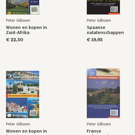
19. De Franse sociale zekerheid (Sécurite Social)
20. Emigratie naar Frankrijk en de Nederlandse sociale
verzekeringen
Peter Gillissen
Peter Gillissen
21. Het Franse belastingstelsel
Wonen en kopen in
Spaanse
22. De Franse gemeentelijke belastingen
Zuid-Afrika
nalatenschappen
23. De Franse vermogensbelasting (impôt sur la fortune
€ 22,50
€ 19,95
immobilière)
Bijlagen
Bronnen
Peter Gillissen
Peter Gillissen
Wonen en kopen in
Franse