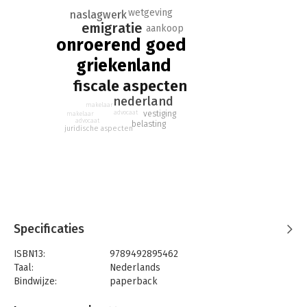
wetgeving
naslagwerk
emigratie
aankoop
onroerend goed
griekenland
fiscale aspecten
nederland
makelaar
advocaat
vestiging
makelaar
advocaat
belasting
juridische aspecten
Specificaties
ISBN13:
9789492895462
Taal:
Nederlands
Bindwijze:
paperback
Aantal pagina's:
350