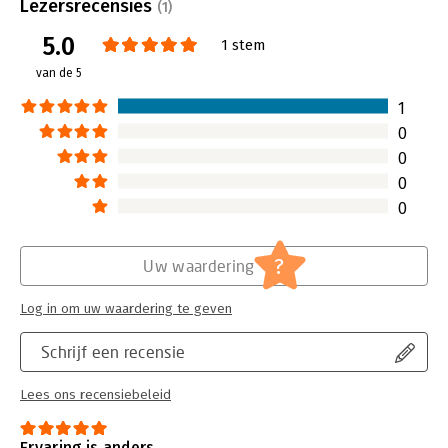
Uitgever:
Guide Lines
Lezersrecensies
(1)
Druk:
3
5.0
Verschijningsdatum:
29-1-2025
1 stem
van de 5
Hoofdrubriek:
Juridisch
Jongbloed:
Belastingrecht - Internationaal
1
belastingrecht
0
Serie:
Wonen en kopen in
0
0
0
?
Uw waardering
Log in om uw waardering te geven
Schrijf een recensie
Lees ons recensiebeleid
Ervaring is anders