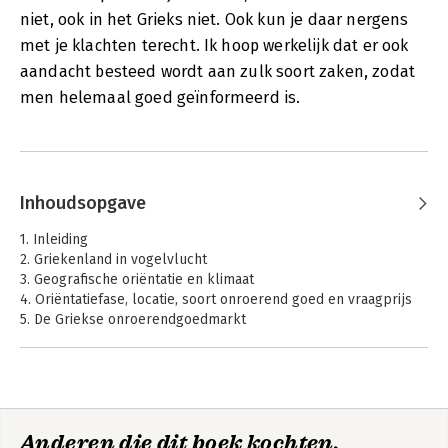
niet, ook in het Grieks niet. Ook kun je daar nergens
met je klachten terecht. Ik hoop werkelijk dat er ook
aandacht besteed wordt aan zulk soort zaken, zodat
men helemaal goed geïnformeerd is.
Inhoudsopgave
1. Inleiding
2. Griekenland in vogelvlucht
3. Geografische oriëntatie en klimaat
4. Oriëntatiefase, locatie, soort onroerend goed en vraagprijs
5. De Griekse onroerendgoedmarkt
6. De voorbereidingsfase
7. Het Griekse belastingnummer (AFM = Aριθμός Φορολογικού
Μητρώου)
8. De makelaar in Griekenland
9. De Griekse advocaat bij aankoop van onroerend goed in
Anderen die dit boek kochten,
Griekenland