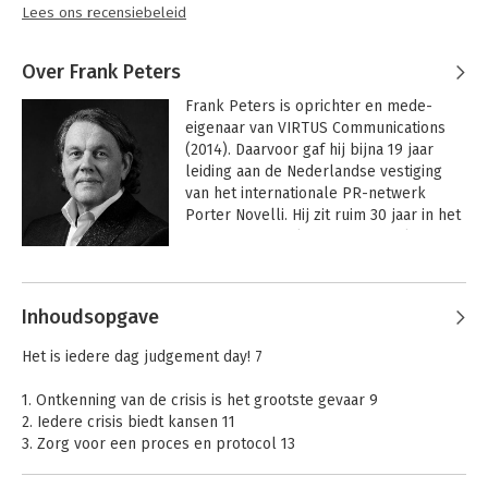
Lees ons recensiebeleid
Over Frank Peters
Frank Peters is oprichter en mede-
eigenaar van VIRTUS Communications 
(2014). Daarvoor gaf hij bijna 19 jaar 
leiding aan de Nederlandse vestiging 
van het internationale PR-netwerk 
Porter Novelli. Hij zit ruim 30 jaar in het 
communicatievak en zijn specialismen 
zijn reputatiemanagement, 
Andere boeken door Frank Peters
issuemanagement en 
crisiscommunicatie. Vanuit zijn bureau 
Inhoudsopgave
VIRTUS Communications geeft Frank 
strategisch advies aan opdrachtgevers 
Het is iedere dag judgement day! 7
in het bedrijfsleven, non-profit en de 
overheid. Daarnaast adviseert hij 
1. Ontkenning van de crisis is het grootste gevaar 9
individuele bestuurders en family 
2. Iedere crisis biedt kansen 11
offices.

3. Zorg voor een proces en protocol 13
4. Voorbereiden is cruciaal 17
Frank is onder meer lid van de raad van 
5. Ken de gevaren 21