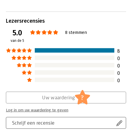
een oorzaak geheel buiten de
organisatie, is in eerste instantie niet
belangrijk.
Lees verder
Lezersrecensies
5.0
8 stemmen
van de 5
8
0
0
0
0
?
Uw waardering
Log in om uw waardering te geven
Schrijf een recensie