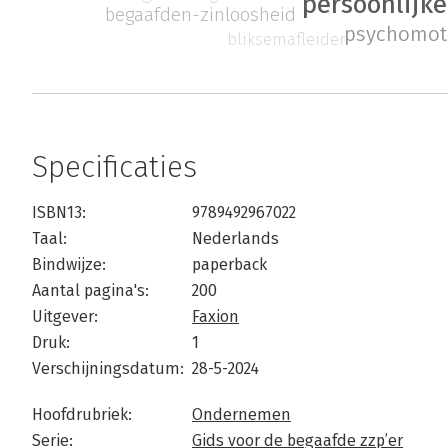
persoonlijke
begaafden-zinloosheid
psychomoto
bliksemafleider
Specificaties
ISBN13:
9789492967022
Taal:
Nederlands
Bindwijze:
paperback
Aantal pagina's:
200
Uitgever:
Faxion
Druk:
1
Verschijningsdatum:
28-5-2024
Hoofdrubriek:
Ondernemen
Serie:
Gids voor de begaafde zzp’er