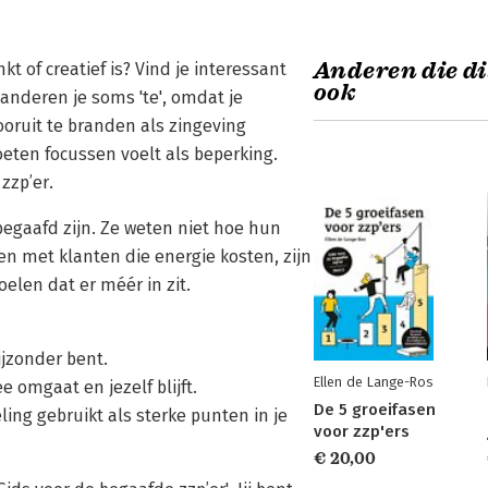
Anderen die di
kt of creatief is? Vind je interessant
ook
anderen je soms 'te', omdat je
ooruit te branden als zingeving
eten focussen voelt als beperking.
zzp’er.
 begaafd zijn. Ze weten niet hoe hun
ken met klanten die energie kosten, zijn
elen dat er méér in zit.
bijzonder bent.
Ellen de Lange-Ros
 omgaat en jezelf blijft.
De 5 groeifasen
ling gebruikt als sterke punten in je
voor zzp'ers
€ 20,00