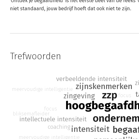
'Ontdek je begaafdheid' is het eerste deel van de reeks 'G
niet standaard, jouw bedrijf hoeft dat ook niet te zijn.
Trefwoorden
verbeeldende intensiteit
z
zijnskenmerken
meervoudige intelligentie
zzp
t
zingeving
focus
hoogbegaafdh
focus
bliksemafleider
ondernem
intellectuele intensiteit
coaching
intensiteit
begaa
meervoudige intelligentie