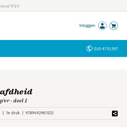
 vanaf €20
Inloggen
010-4731397
Personen
Trefwoorden
aafdheid
'er - deel 1
4
1e druk
9789492967022