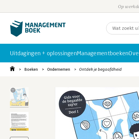
Op werkda
Uitdagingen + oplossingen
Managementboeken
Ove
Boeken
Ondernemen
Ontdek je begaafdheid