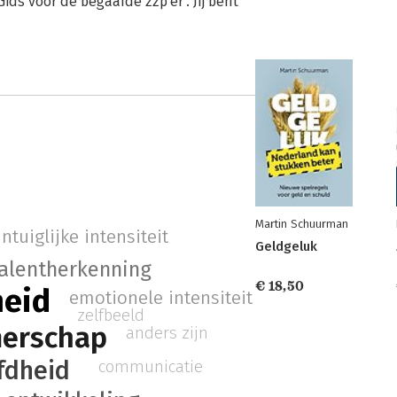
ids voor de begaafde zzp’er'. Jij bent
Martin Schuurman
intuiglijke intensiteit
Geldgeluk
alentherkenning
€ 18,50
eid
emotionele intensiteit
zelfbeeld
erschap
anders zijn
fdheid
communicatie