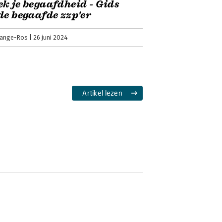
k je begaafdheid - Gids
de begaafde zzp'er
Lange-Ros
26 juni 2024
Artikel lezen