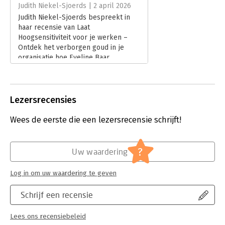
Hoofdrubriek:
Personeelsmanagement
,
Psychologie
Judith Niekel-Sjoerds | 2 april 2026
Judith Niekel-Sjoerds bespreekt in
haar recensie van Laat
Hoogsensitiviteit voor je werken –
Ontdek het verborgen goud in je
organisatie hoe Eveline Baar
hoogsensitiviteit positioneert als
kracht binnen organisaties. Ze laat
zien dat het boek vooral geschikt is
voor leidinggevenden die zich willen
Lezersrecensies
oriënteren op dit thema en
praktische handvatten zoeken.
Wees de eerste die een lezersrecensie schrijft!
Lees verder
?
Uw waardering
Log in om uw waardering te geven
Schrijf een recensie
Lees ons recensiebeleid