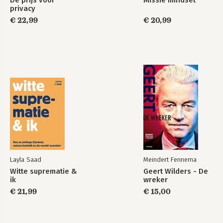
privacy
€ 22,99
€ 20,99
Layla Saad
Meindert Fennema
Witte suprematie &
Geert Wilders - De
ik
wreker
€ 21,99
€ 15,00