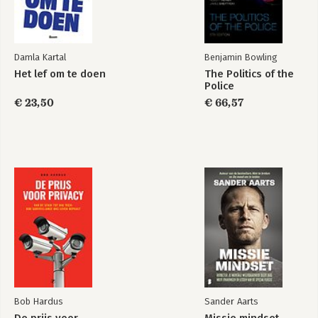
Eveline Baar is ervaringsdeskundige en 
heeft haar kennis en ervaring praktisch 
vertaald voor medewerkers, 
Bekijk alle boeken
Damla Kartal
Benjamin Bowling
leidinggevenden en organisaties. Ze 
Het lef om te doen
The Politics of the
benoemt werksituaties die in de 
Police
verschillende fasen van een loopbaan 
€ 23,50
€ 66,57
voorkomen en biedt daarmee praktisch 
toepasbare voorbeelden om het 
verborgen goud van sensitiviteit te 
ontdekken.
Bob Hardus
Sander Aarts
De prijs voor
Missie mindset