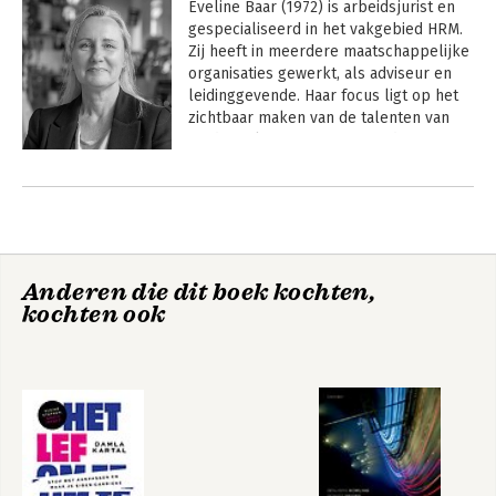
Eveline Baar (1972) is arbeidsjurist en 
gespecialiseerd in het vakgebied HRM. 
Zij heeft in meerdere maatschappelijke 
organisaties gewerkt, als adviseur en 
leidinggevende. Haar focus ligt op het 
zichtbaar maken van de talenten van 
medewerkers. Ze focust op de 
toegevoegde waarde van 
Andere boeken door Eveline Baar
neurodiversiteit op de werkvloer en op 
inclusieve teams.

Zowel haar zakelijke als persoonlijke 
interesse leidden haar naar het 
Anderen die dit boek kochten,
onderzoeken van hoogsensitiviteit als 
kochten ook
kracht op de werkvloer. Haar 
boodschap is dat hun sensitieve brein 
voor (hoog)sensitieve medewerkers én 
hun organisaties een onmisbare 
kwaliteit is. Herkenning en erkenning 
daarvan zorgen dat die kwaliteiten niet 
verborgen blijven maar als 
Sterk voelen op het
toegevoegde waarde worden ingezet in 
werk
de werkomgeving.
