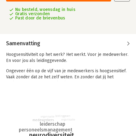
Nu besteld, woensdag in huis
Gratis verzonden
Past door de brievenbus
Samenvatting
Hoogsensitiviteit op het werk? Het werkt. Voor je medewerker.
En voor jou als leidinggevende.
Ongeveer één op de vijf van je medewerkers is hoogsensitief.
Vaak zonder dat ze het zelf weten. En zonder dat jij het
herkent. Zonde, want hun kwaliteiten zijn goud waard:
diepgaande analyses, verfrissende ideeën en scherp zicht op
de verbindingen in teams.
In dit praktische én persoonlijke boek helpt innovatieleider
Eveline Baar je om deze stille krachtbronnen te herkennen en
leidinggeven
tot bloei te brengen. Na haar bestseller
Sterk voelen op het
organisatie
medewerkers
organisatie
leiderschap
werk
, geschreven voor HSP's zelf, richt ze zich nu tot jou als
personeelsmanagement
manager of HR-professional zodat je neurodiversiteit in je
neurodiversiteit
organisatie bewust kunt inzetten.