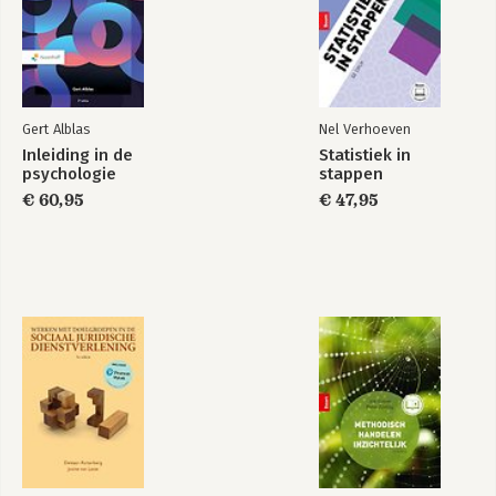
Omgaan met
Vuurhaarden,
conflicten op het
pyromanen en
werk
brandweermannen:
omgaan met
Gert Alblas
Nel Verhoeven
conflicten op het
werk
Inleiding in de
Statistiek in
psychologie
stappen
Bekijk alle boeken
€ 60,95
€ 47,95