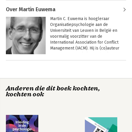
de crisisbeheersing rond rampvlucht 
MH17. Als trainer en adviseur werkt zij 
Over Martin Euwema
onder andere met 
Martin C. Euwema is hoogleraar 
politieonderhandelaars. Voor het 
Organisatiepsychologie aan de 
effectief en vakkundig verbinden van 
Universiteit van Leuven in België en 
theorie en praktijk ontving Ellen de 
voormalig voorzitter van de 
IACM Rubin Award.
International Association for Conflict 
Management (IACM). Hij is (co)auteur 
van ruim 200 artikelen en boeken en is 
actief als adviseur, mediator, coach en 
Andere boeken door Martin
trainer in alle delen van de wereld. 
Euwema
Martin werkt daarnaast onder andere 
Psychologie voor
Groepen aan het
Managers
werk
met Deloitte rond conflicten in 
ondernemende families en 
Anderen die dit boek kochten,
familiebedrijven.
kochten ook
Bekijk alle boeken