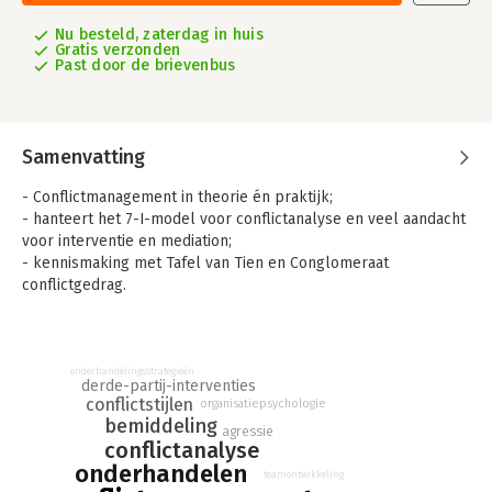
Nu besteld, zaterdag in huis
Gratis verzonden
Past door de brievenbus
Samenvatting
- Conflictmanagement in theorie én praktijk;
- hanteert het 7-I-model voor conflictanalyse en veel aandacht
voor interventie en mediation;
- kennismaking met Tafel van Tien en Conglomeraat
conflictgedrag.
'Conflictmanagement en mediation' leert studenten, trainers en
andere professionals op een positieve manier met conflicten
om te gaan en eventuele schade als gevolg ervan te beperken.
onderhandelingsstrategieën
derde-partij-interventies
Het boek biedt een belangrijke theoretische basis voor
conflictstijlen
organisatiepsychologie
conflictmanagement en geeft tegelijkertijd handvatten voor de
bemiddeling
toepassing ervan in de praktijk.
agressie
conflictanalyse
onderhandelen
Het boek hanteert het 7-I-model voor de analyse van
teamontwikkeling
conflicten en het bepalen van interventies. Daarnaast maakt de